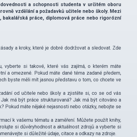
, dovednosti a schopnosti studenta v určitém oboru
rovně vzdělání a požadavků učitele nebo školy. Mezi
ce, bakalářská práce, diplomová práce nebo rigorózní
 zásady a kroky, které je dobré dodržovat a sledovat. Zde
 vyberte si takové, které vás zajímá, o kterém máte
krétní a omezené. Pokud máte dané téma zadané předem,
ech byste měli mít jasnou představu o tom, co chcete ve
zadání od učitele nebo školy a zjistěte si, co se od vás
 Jak má být práce strukturovaná? Jak má být citováno a
? Pokud máte nějaké nejasnosti nebo otázky, nebojte se
formací k vašemu tématu a zaměření. Můžete použít knihy,
rolujte si důvěryhodnost a aktuálnost zdrojů a vyberte si
namenávejte si důležité údaje, citace a odkazy na zdroje.