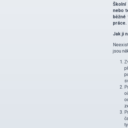
Školní
nebo t
běžné 
práce.
Jak ji 
Neexist
jsou ně
Z
p
p
s
P
o
o
z
P
č
t