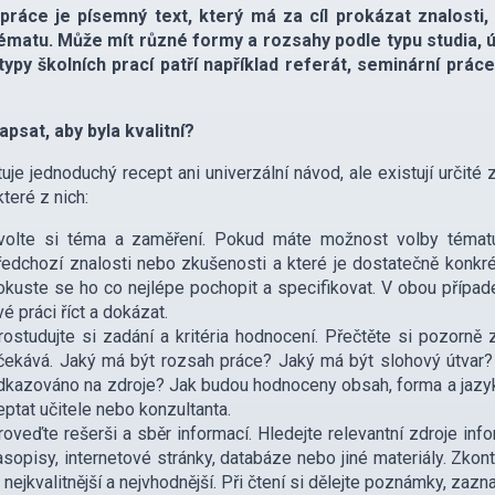
 práce je písemný text, který má za cíl prokázat znalosti
ématu. Může mít různé formy a rozsahy podle typu studia, ú
typy školních prací patří například referát, seminární prá
napsat, aby byla kvalitní?
uje jednoduchý recept ani univerzální návod, ale existují určité
které z nich:
volte si téma a zaměření. Pokud máte možnost volby tématu,
ředchozí znalosti nebo zkušenosti a které je dostatečně kon
okuste se ho co nejlépe pochopit a specifikovat. V obou případ
vé práci říct a dokázat.
rostudujte si zadání a kritéria hodnocení. Přečtěte si pozorně 
čekává. Jaký má být rozsah práce? Jaký má být slohový útvar?
dkazováno na zdroje? Jak budou hodnoceny obsah, forma a jazyk
eptat učitele nebo konzultanta.
roveďte rešerši a sběr informací. Hledejte relevantní zdroje in
asopisy, internetové stránky, databáze nebo jiné materiály. Zkont
y nejkvalitnější a nejvhodnější. Při čtení si dělejte poznámky, zaz