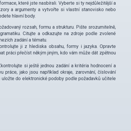
rmace, které jste nasbírali. Vyberte si ty nejdůležitější a
ázory a argumenty a vytvořte si vlastní stanovisko nebo
edete hlavní body.
žadovaný rozsah, formu a strukturu. Pište srozumitelně,
gramatiku. Citujte a odkazujte na zdroje podle zvolené
 mezích zadání a tématu.
ntrolujte ji z hlediska obsahu, formy i jazyka. Opravte
hat práci přečíst někým jiným, kdo vám může dát zpětnou
ontrolujte si ještě jednou zadání a kritéria hodnocení a
avu práce, jako jsou například okraje, zarovnání, číslování
ji uložte do elektronické podoby podle požadavků učitele