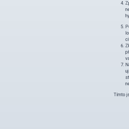
Z
n
h
P
l
c
Z
p
v
N
u
s
n
Tímto j