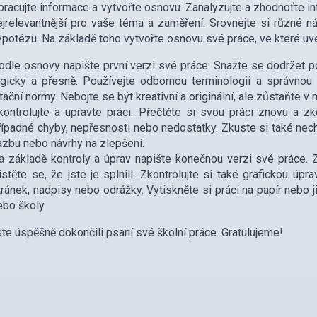
pracujte informace a vytvořte osnovu. Zanalyzujte a zhodnoťte info
ejrelevantnější pro vaše téma a zaměření. Srovnejte si různé n
ypotézu. Na základě toho vytvořte osnovu své práce, ve které uv
odle osnovy napište první verzi své práce. Snažte se dodržet po
ogicky a přesně. Používejte odbornou terminologii a správnou 
itační normy. Nebojte se být kreativní a originální, ale zůstaňte v
kontrolujte a upravte práci. Přečtěte si svou práci znovu a zko
řípadné chyby, nepřesnosti nebo nedostatky. Zkuste si také nec
azbu nebo návrhy na zlepšení.
a základě kontroly a úprav napište konečnou verzi své práce. Zk
jistěte se, že jste je splnili. Zkontrolujte si také grafickou úpr
tránek, nadpisy nebo odrážky. Vytiskněte si práci na papír nebo 
ebo školy.
ste úspěšně dokončili psaní své školní práce. Gratulujeme!