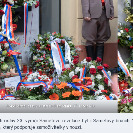
Sokol držící čestnou stráž u Památníku 17. listopadu
í oslav 33. výročí Sametové revoluce byl i Sametový brunch. 
který podporuje samoživitelky v nouzi.