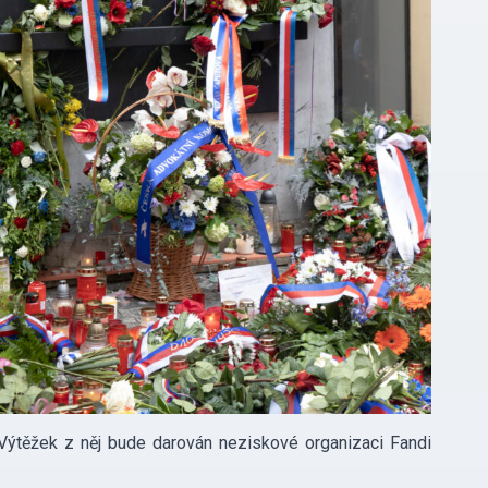
Výtěžek z něj bude darován neziskové organizaci Fandi