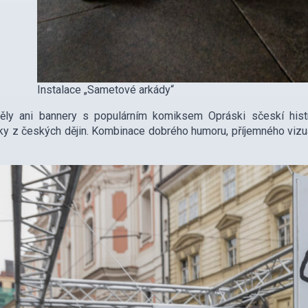
Instalace „Sametové arkády“
ěly ani bannery s populárním komiksem Opráski sčeskí hist
y z českých dějin. Kombinace dobrého humoru, příjemného vizuá