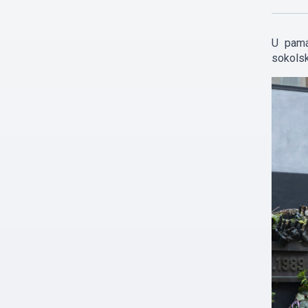
U pamá
sokolsk