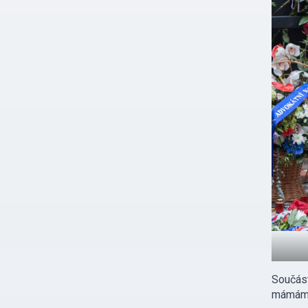
Součást
mámám, 