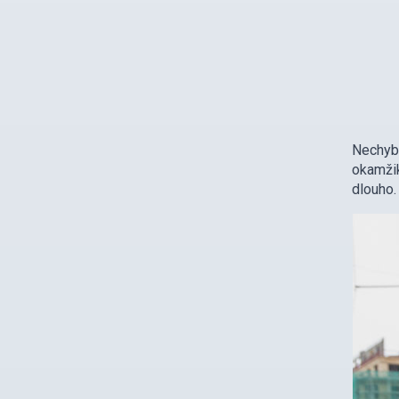
Nechyb
okamžik
dlouho.