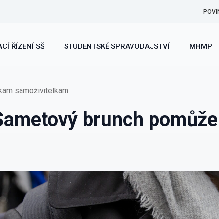
POVI
CÍ ŘÍZENÍ SŠ
STUDENTSKÉ SPRAVODAJSTVÍ
MHMP
tkám samoživitelkám
. Sametový brunch pomůž