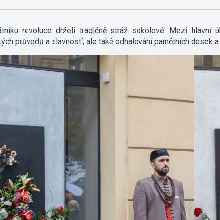
tníku revoluce drželi tradičně stráž sokolové. Mezi hlavní 
ých průvodů a slavností, ale také odhalování pamětních desek a ř