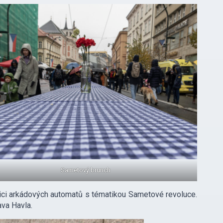
Sametový brunch
ojici arkádových automatů s tématikou Sametové revoluce.
va Havla.