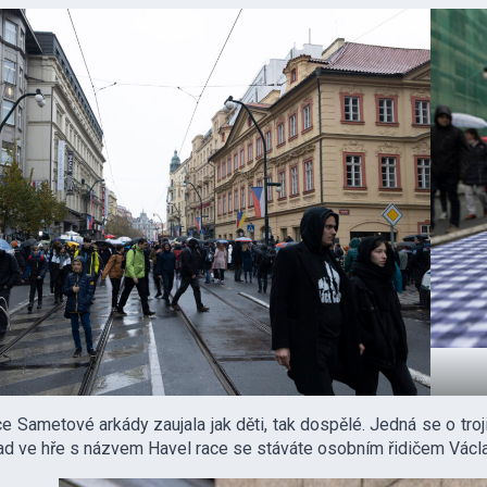
ce Sametové arkády zaujala jak děti, tak dospělé. Jedná se o tr
ad ve hře s názvem Havel race se stáváte osobním řidičem Václa