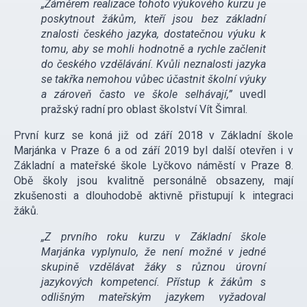
„Záměrem realizace tohoto výukového kurzu je
poskytnout žákům, kteří jsou bez základní
znalosti českého jazyka, dostatečnou výuku k
tomu, aby se mohli hodnotně a rychle začlenit
do českého vzdělávání. Kvůli neznalosti jazyka
se takřka nemohou vůbec účastnit školní výuky
a zároveň často ve škole selhávají,”
uvedl
pražský radní pro oblast školství Vít Šimral.
První kurz se koná již od září 2018 v Základní škole
Marjánka v Praze 6 a od září 2019 byl další otevřen i v
Základní a mateřské škole Lyčkovo náměstí v Praze 8.
Obě školy jsou kvalitně personálně obsazeny, mají
zkušenosti a dlouhodobě aktivně přistupují k integraci
žáků.
„Z prvního roku kurzu v Základní škole
Marjánka vyplynulo, že není možné v jedné
skupině vzdělávat žáky s různou úrovní
jazykových kompetencí. Přístup k žákům s
odlišným mateřským jazykem vyžadoval