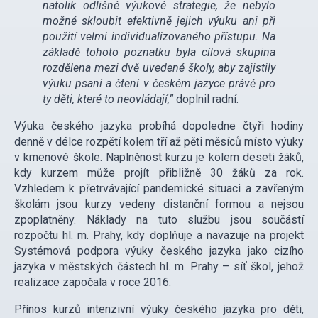
natolik odlišné výukové strategie, že nebylo
možné skloubit efektivně jejich výuku ani při
použití velmi individualizovaného přístupu. Na
základě tohoto poznatku byla cílová skupina
rozdělena mezi dvě uvedené školy, aby zajistily
výuku psaní a čtení v českém jazyce právě pro
ty děti, které to neovládají,”
doplnil radní.
Výuka českého jazyka probíhá dopoledne čtyři hodiny
denně v délce rozpětí kolem tří až pěti měsíců místo výuky
v kmenové škole. Naplněnost kurzu je kolem deseti žáků,
kdy kurzem může projít přibližně 30 žáků za rok.
Vzhledem k přetrvávající pandemické situaci a zavřeným
školám jsou kurzy vedeny distanční formou a nejsou
zpoplatněny. Náklady na tuto službu jsou součástí
rozpočtu hl. m. Prahy, kdy doplňuje a navazuje na projekt
Systémová podpora výuky českého jazyka jako cizího
jazyka v městských částech hl. m. Prahy – síť škol, jehož
realizace započala v roce 2016.
Přínos kurzů intenzivní výuky českého jazyka pro děti,