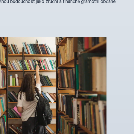
spěšnou budoucnost jako zruční a finančně gramotní občané.