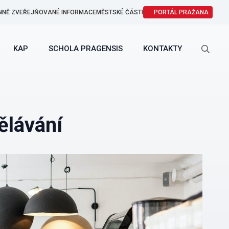
NNĚ ZVEŘEJŇOVANÉ INFORMACE
MĚSTSKÉ ČÁSTI
PORTÁL PRAŽANA
KAP
SCHOLA PRAGENSIS
KONTAKTY
Search
for:
ělávání