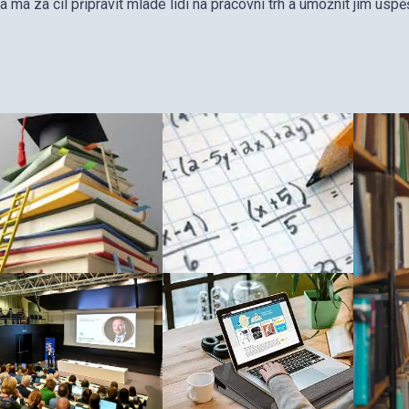
iva má za cíl připravit mladé lidi na pracovní trh a umožnit jim ú