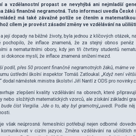
ní a vzdělanostní propast se nevyhýbá ani nejmladší gener
na žáků finančně negramotná. Tuto informaci uvedla České šk
mládež má také závažné potíže se čtením a matematikou. 
ehož cílem je provést zásadní změny ve vzdělávání na učilišt
, a její dopady na běžné životy, byla jednou z klíčových otázek, n
ě pochopilo, že inflace znamená, že za stejný obnos peněz
ními a nematuritními obory, kdy jen tři čtvrtiny studentů nem
 si dokonce myslí, že inflace znamená snížení mezd.
ší podíl, přes 50 procent finančně negramotných žáků, máme ve 
umu ústřední školní inspektor Tomáš Zatloukal. „
Když není větš
,“ dodal náměstek ministra školství Jiří Nantl z ODS pro novinky.c
avrhuje zlepšení kvality vzdělávání na oborech, které připravu
ury nebo složitých matematických vzorců, ale získání základní gra
 bude číst Vergilia. Jde o to, aby byl gramotný,
„uvedl. Podle něj
osti.
 je však neúprosná: řemeslníci potřebují nejen odborné dovedn
 komunikovat v cizím jazyce. Změna vzdělávání na učilištích m