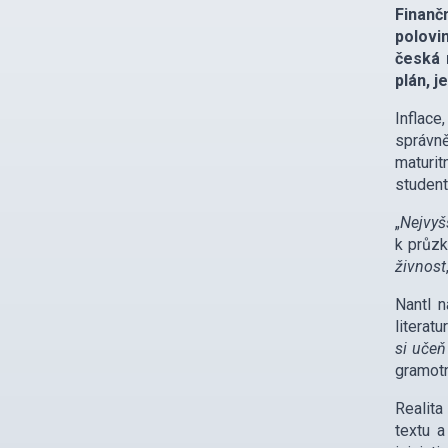
Finanč
polovi
česká 
plán, j
Inflace
správn
maturit
student
„
Nejvyš
k průzk
živnost
Nantl n
literat
si učeň
gramotn
Realita
textu a