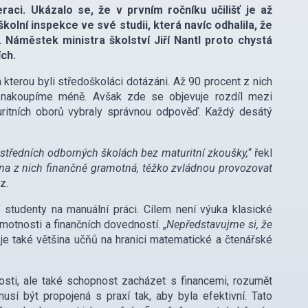
aci. Ukázalo se, že v prvním ročníku učilišť je až
olní inspekce ve své studii, která navíc odhalila, že
Náměstek ministra školství Jiří Nantl proto chystá
ích.
a kterou byli středoškoláci dotázáni. Až 90 procent z nich
 nakoupíme méně. Avšak zde se objevuje rozdíl mezi
aturitních oborů vybraly správnou odpověď. Každý desátý
středních odborných školách bez maturitní zkoušky,
“ řekl
ina z nich finančně gramotná, těžko zvládnou provozovat
z.
jí studenty na manuální práci. Cílem není výuka klasické
motnosti a finančních dovedností. „
Nepředstavujme si, že
 je také většina učňů na hranici matematické a čtenářské
osti, ale také schopnost zacházet s financemi, rozumět
usí být propojená s praxí tak, aby byla efektivní. Tato