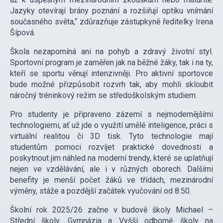
Jazyky otevírají brány poznání a rozšiřují optiku vnímání
současného světa,“ zdůrazňuje zástupkyně ředitelky Irena
Šípová.
Škola nezapomíná ani na pohyb a zdravý životní styl.
Sportovní program je zaměřen jak na běžné žáky, tak i na ty,
kteří se sportu věnují intenzivněji. Pro aktivní sportovce
bude možné přizpůsobit rozvrh tak, aby mohli skloubit
náročný tréninkový režim se středoškolským studiem.
Pro studenty je připraveno zázemí s nejmodernějšími
technologiemi, ať už jde o využití umělé inteligence, práci s
virtuální realitou či 3D tisk. Tyto technologie mají
studentům pomoci rozvíjet praktické dovednosti a
poskytnout jim náhled na moderní trendy, které se uplatňují
nejen ve vzdělávání, ale i v různých oborech. Dalšími
benefity je menší počet žáků ve třídách, mezinárodní
výměny, stáže a pozdější začátek vyučování od 8:50.
Školní rok 2025/26 začne v budově školy Michael –
Střední školy, Gymnázia a Vyšší odborné školy na