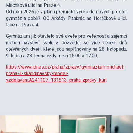
Machkově ulici na Praze 4.
Od roku 2026 je v plánu přemístit výuku do nových prostor
gymnázia poblíž OC Arkády Pankrác na Horáčkově ulici,
také na Praze 4.
Gymnázium již otevřelo své dveře pro veřejnost a zájemci
mohou navštívit školu a dozvědět se více během dnů
otevřených dveří, které jsou naplánovány na 28. listopadu,
9. ledna a 28. ledna vždy mezi 15:00 a 17:00.
https://www.idnes.cz/praha/zpravy/gymnazium-michael-
praha-4-skandinavsky-model-
vzdelavani.A241107_131813_praha-zpravy_kurl