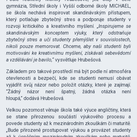
gymnázia, Střední školy i Vyšší odborné školy MICHAEL,
se škola nechává inspirovat skandinávským přístupem,
který potlačuje zbytečný stres a podporuje studenty v
rozvoji kritického a kreativního myšlení.
„Inspirujeme se
skandinávským konceptem výuky, který odstraňuje
zbytečný stres a učí studenty přemýšlet v souvislostech,
nikoli pouze memorovat. Chceme, aby naši studenti byli
motivováni ke kreativnímu myšlení, získávali sebevědomí
a vzdělávání je bavilo,“
vysvětluje Hrubešová.
Základem pro takové prostředí má být podle ní atmosféra
otevřenosti a bezpečí, kde se studenti nemusí obávat
vyjádřit svůj názor nebo položit otázky, které je zajímají.
“Žádný názor není špatný, žádná otázka není
hloupá,“ dodává Hrubešová.
Velkou pozornost věnuje škola také výuce angličtiny, která
se stane přirozenou součástí výukového procesu a
povede studenty až k mezinárodním zkouškám či maturitě.
„Bude přirozeně prostupovat výukou a provázet studenty
až k úspěšným mezinárodním zkouškám nebo maturitě.