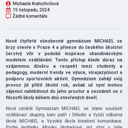
Michaela Kratochvílová
15 listopadu, 2024
Žádné komentáře
Nové čtyřleté všeobecné gymnázium MICHAEL se
brzy otevře v Praze 4 a přinese do českého školství
čerstvý vítr v podobě inspirace skandinávským
modelem vzdělávání. Tento přístup klade důraz na
vzájemnou důvěru a respekt mezi studenty a
pedagogy, moderní trendy ve výuce, vícejazyčnost a
podporu sportovních aktivit. Gymnázium zahájí svůj
provoz již příští školní rok, avšak už nyní mohou
zájemci nahlédnout do jeho prostor a seznámit se s
filozofií školy během dnů otevřených dveří.
Nově vzniklé Gymnázium MICHAEL se stane součástí
vzdělávací skupiny, kam patří i Střední a Vyšší odborná
škola MICHAEL a Vysoká škola kreativní komunikace.
Podle ředitelky Moniky Hrubešové, jež stojí v čele