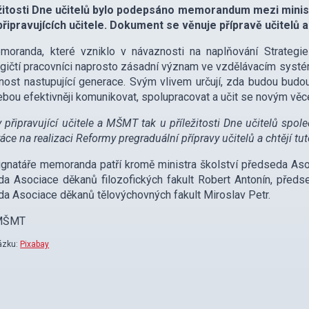
ežitosti Dne učitelů bylo podepsáno memorandum mezi minis
připravujících učitele. Dokument se věnuje přípravě učitelů
moranda, které vzniklo v návaznosti na naplňování Strategie
ičtí pracovníci naprosto zásadní význam ve vzdělávacím systému 
ost nastupující generace. Svým vlivem určují, zda budou budo
bou efektivněji komunikovat, spolupracovat a učit se novým vě
y připravující učitele a MŠMT tak u příležitosti Dne učitelů spole
áce na realizaci Reformy pregraduální přípravy učitelů a chtějí tu
gnatáře memoranda patří kromě ministra školství předseda Aso
a Asociace děkanů filozofických fakult Robert Antonín, před
a Asociace děkanů tělovýchovných fakult Miroslav Petr.
 MŠMT
ázku:
Pixabay