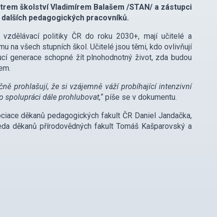
trem školství Vladimírem Balašem /STAN/ a zástupci
 a dalších pedagogických pracovníků.
 vzdělávací politiky ČR do roku 2030+, mají učitelé a
na všech stupních škol. Učitelé jsou těmi, kdo ovlivňují
ucí generace schopné žít plnohodnotný život, zda budou
cem.
čně prohlašují, že si vzájemně váží probíhající intenzivní
to spolupráci dále prohlubovat,
“ píše se v dokumentu.
ciace děkanů pedagogických fakult ČR Daniel Jandačka,
seda děkanů přírodovědných fakult Tomáš Kašparovský a