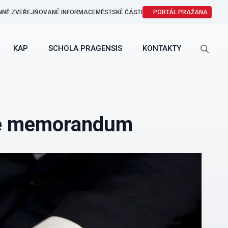
NNĚ ZVEŘEJŇOVANÉ INFORMACE
MĚSTSKÉ ČÁSTI
PORTÁL PRAŽANA
KAP
SCHOLA PRAGENSIS
KONTAKTY
Search
for:
né memorandum