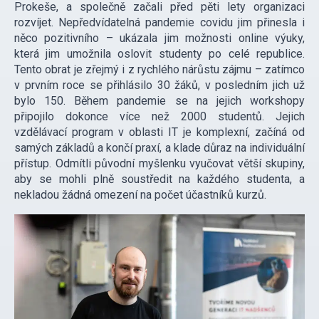
Prokeše, a společně začali před pěti lety organizaci
rozvíjet. Nepředvídatelná pandemie covidu jim přinesla i
něco pozitivního – ukázala jim možnosti online výuky,
která jim umožnila oslovit studenty po celé republice.
Tento obrat je zřejmý i z rychlého nárůstu zájmu – zatímco
v prvním roce se přihlásilo 30 žáků, v posledním jich už
bylo 150. Během pandemie se na jejich workshopy
připojilo dokonce více než 2000 studentů. Jejich
vzdělávací program v oblasti IT je komplexní, začíná od
samých základů a končí praxí, a klade důraz na individuální
přístup. Odmítli původní myšlenku vyučovat větší skupiny,
aby se mohli plně soustředit na každého studenta, a
nekladou žádná omezení na počet účastníků kurzů.