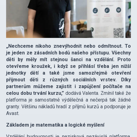
„Nechceme nikoho znevýhodnit nebo odmítnout. To
je jeden ze zásadních bodů našeho přístupu. Všechny
děti by měly mít stejnou šanci na vzdělání. Proto
otevřeme kroužek, i když se přihlásí třeba jen nižší
jednotky dětí a také jsme samozřejmě otevření
přijmout děti z různých sociálních vrstev. Díky
partnerům můžeme zajistit i zapůjčení počítače na
celou dobu trvání kurzu,”
dodává Valenta. Zmínil také že
platforma je samostatně výdělečná a nečerpá tak žádné
granty. Většinu nákladů hradí z příjmů kurzů a podporuje je
Avast.
Základem je matematika a logické myšlení
Vzdělání budoucnosti je nezisková nezávislá platforma,