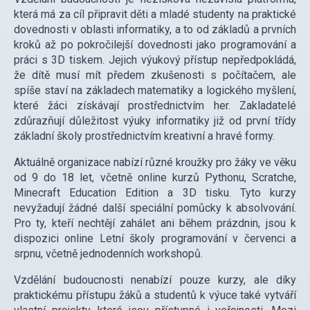
která má za cíl připravit děti a mladé studenty na praktické
dovednosti v oblasti informatiky, a to od základů a prvních
kroků až po pokročilejší dovednosti jako programování a
práci s 3D tiskem. Jejich výukový přístup nepředpokládá,
že dítě musí mít předem zkušenosti s počítačem, ale
spíše staví na základech matematiky a logického myšlení,
které žáci získávají prostřednictvím her. Zakladatelé
zdůrazňují důležitost výuky informatiky již od první třídy
základní školy prostřednictvím kreativní a hravé formy.
Aktuálně organizace nabízí různé kroužky pro žáky ve věku
od 9 do 18 let, včetně online kurzů Pythonu, Scratche,
Minecraft Education Edition a 3D tisku. Tyto kurzy
nevyžadují žádné další speciální pomůcky k absolvování.
Pro ty, kteří nechtějí zahálet ani během prázdnin, jsou k
dispozici online Letní školy programování v červenci a
srpnu, včetně jednodenních workshopů.
Vzdělání budoucnosti nenabízí pouze kurzy, ale díky
praktickému přístupu žáků a studentů k výuce také vytváří