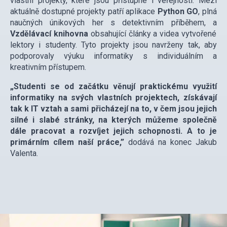
vlastní projekty, které jsou přístupné i veřejnosti. Mezi
aktuálně dostupné projekty patří aplikace
Python GO
, plná
naučných únikových her s detektivním příběhem, a
Vzdělávací knihovna
obsahující články a videa vytvořené
lektory i studenty. Tyto projekty jsou navrženy tak, aby
podporovaly výuku informatiky s individuálním a
kreativním přístupem.
„Studenti se od začátku věnují praktickému využití
informatiky na svých vlastních projektech, získávají
tak k IT vztah a sami přicházejí na to, v čem jsou jejich
silné i slabé stránky, na kterých můžeme společně
dále pracovat a rozvíjet jejich schopnosti. A to je
primárním cílem naší práce,”
dodává na konec Jakub
Valenta.