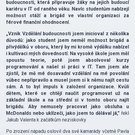
budoucnosti, která připravuje žáky na jejich budoucí
kariéru v IT od raného věku. Navíc studentům nabízejí
možnost stáží a brigád ve vlastní organizaci za
férové finanční ohodnocení.
„Vznik Vzdělání budoucnosti jsem inicioval z několika
důvodů: jako student jsem neměl možnost brigád a
přivýdělků v oboru, který by mi kromě výdělku nabízel
i kultivaci mých dovedností. Na vysoké škole jsem měl
spoustu teorie, poté jsem absolvoval kurzy
programování a našel si práci v IT. Tam jsem ale
zjistil, že mě mé dosavadní vzdělání na mé povolání
vůbec nepřipravilo a musel jsem si k němu najít cestu
sám. A to byl impuls k založení organizace. Kvůli
dětem, které se chtějí naučit programovat už na
základní škole a na střední si v tomto oboru najít
brigádu. Aby nemusely pracovat jako obsluha u
McDonalds nebo uklízeči, jako jsem to dělával já,”
řekl
Jakub Valenta k začátkům neziskovky.
Po zrození nápadu oslovil dva své kamarády včetně Pavla