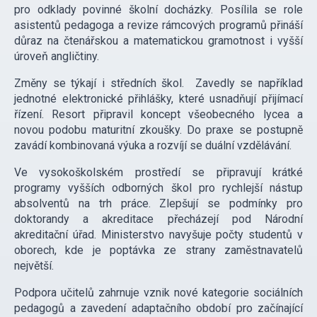
pro odklady povinné školní docházky. Posílila se role
asistentů pedagoga a revize rámcových programů přináší
důraz na čtenářskou a matematickou gramotnost i vyšší
úroveň angličtiny.
Změny se týkají i středních škol. Zavedly se například
jednotné elektronické přihlášky, které usnadňují přijímací
řízení. Resort připravil koncept všeobecného lycea a
novou podobu maturitní zkoušky. Do praxe se postupně
zavádí kombinovaná výuka a rozvíjí se duální vzdělávání.
Ve vysokoškolském prostředí se připravují krátké
programy vyšších odborných škol pro rychlejší nástup
absolventů na trh práce. Zlepšují se podmínky pro
doktorandy a akreditace přecházejí pod Národní
akreditační úřad. Ministerstvo navyšuje počty studentů v
oborech, kde je poptávka ze strany zaměstnavatelů
největší.
Podpora učitelů zahrnuje vznik nové kategorie sociálních
pedagogů a zavedení adaptačního období pro začínající