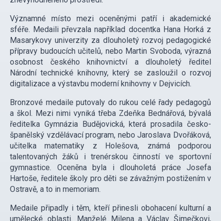
Významné místo mezi oceněnými patří i akademické
sféře. Medaili převzala například docentka Hana Horká z
Masarykovy univerzity za dlouholetý rozvoj pedagogické
přípravy budoucích učitelů, nebo Martin Svoboda, výrazná
osobnost českého knihovnictví a dlouholetý ředitel
Národní technické knihovny, který se zasloužil o rozvoj
digitalizace a výstavbu moderní knihovny v Dejvicích.
Bronzové medaile putovaly do rukou celé řady pedagogů
a škol. Mezi nimi vyniká třeba Zdeňka Bednářová, bývalá
ředitelka Gymnázia Budějovická, která prosadila česko-
španělský vzdělávací program, nebo Jaroslava Dvořáková,
učitelka matematiky z Holešova, známá podporou
talentovaných žáků i trenérskou činností ve sportovní
gymnastice. Oceněna byla i dlouholetá práce Josefa
Hartoše, ředitele školy pro děti se závažným postižením v
Ostravě, a to in memoriam.
Medaile připadly i těm, kteří přinesli obohacení kulturní a
umělecké oblasti. Manželé Milena a Václav Šimečkovi,