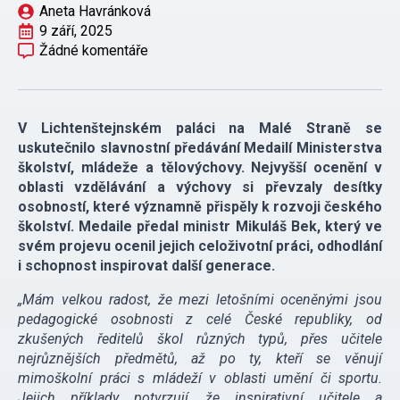
Aneta Havránková
9 září, 2025
Žádné komentáře
V Lichtenštejnském paláci na Malé Straně se
uskutečnilo slavnostní předávání Medailí Ministerstva
školství, mládeže a tělovýchovy. Nejvyšší ocenění v
oblasti vzdělávání a výchovy si převzaly desítky
osobností, které významně přispěly k rozvoji českého
školství. Medaile předal ministr Mikuláš Bek, který ve
svém projevu ocenil jejich celoživotní práci, odhodlání
i schopnost inspirovat další generace.
„Mám velkou radost, že mezi letošními oceněnými jsou
pedagogické osobnosti z celé České republiky, od
zkušených ředitelů škol různých typů, přes učitele
nejrůznějších předmětů, až po ty, kteří se věnují
mimoškolní práci s mládeží v oblasti umění či sportu.
Jejich příklady potvrzují, že inspirativní učitele a