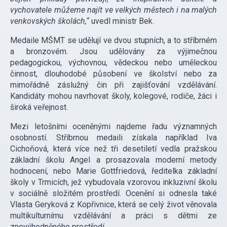
vychovatele můžeme najít ve velkých městech i na malých
venkovských školách,“
uvedl ministr Bek.
Medaile MŠMT se udělují ve dvou stupních, a to stříbrném
a bronzovém. Jsou udělovány za výjimečnou
pedagogickou, výchovnou, vědeckou nebo uměleckou
činnost, dlouhodobé působení ve školství nebo za
mimořádně záslužný čin při zajišťování vzdělávání.
Kandidáty mohou navrhovat školy, kolegové, rodiče, žáci i
široká veřejnost.
Mezi letošními oceněnými najdeme řadu významných
osobností. Stříbrnou medaili získala například Iva
Cichoňová, která více než tři desetiletí vedla pražskou
základní školu Angel a prosazovala moderní metody
hodnocení, nebo Marie Gottfriedová, ředitelka základní
školy v Trmicích, jež vybudovala vzorovou inkluzivní školu
v sociálně složitém prostředí. Ocenění si odnesla také
Vlasta Geryková z Kopřivnice, která se celý život věnovala
multikulturnímu vzdělávání a práci s dětmi ze
znevýhodněného prostředí.