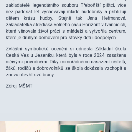
zakladatelé legendárního souboru Třeboňští pištci, více
než padesát let vychovávají mladé hudebníky a přibližují
dětem krásu hudby. Stejně tak Jana Heřmanová,
zakladatelka střediska volného času Horizont v Ivančicích,
která věnovala život práci s mládeží a vytvořila centrum,
které je druhým domovem pro stovky dětí i dospělých.
Zvláštní symbolické ocenění si odnesla Základní škola
Česká Ves u Jeseníku, která byla v roce 2024 zasažena
ničivými povodněmi. Díky mimořádnému nasazení učitelů,
žáků, rodičů a dobrovolníků se škola dokázala vzchopit a
znovu otevřít své brány.
Zdroj: MŠMT