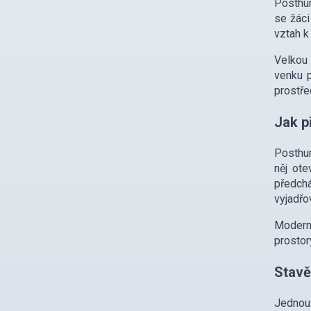
Posthum
se žáci
vztah k
Velkou 
venku p
prostřed
Jak p
Posthum
něj ote
předch
vyjadřo
Moderní
prostor
Stavě
Jednou