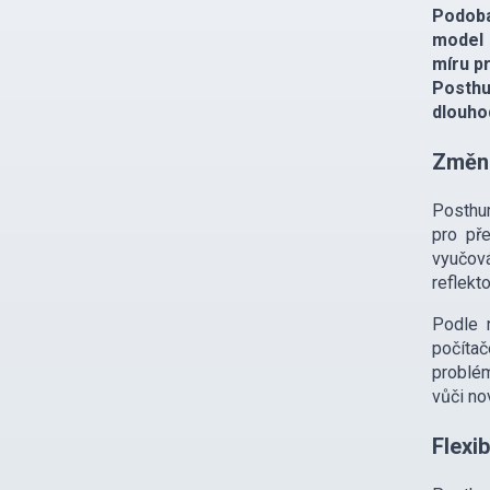
Podoba
model 
míru p
Posthu
dlouhod
Změna
Posthum
pro př
vyučová
reflekto
Podle 
počítač
problém
vůči n
Flexib