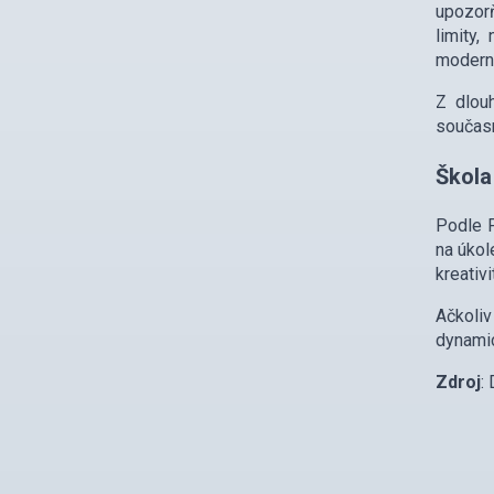
upozorň
limity,
moderní
Z dlouh
současn
Škola
Podle P
na úkol
kreativi
Ačkoliv
dynamic
Zdroj
: