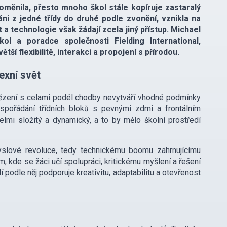
oměnila, přesto mnoho škol stále kopíruje zastaralý
ni z jedné třídy do druhé podle zvonění, vznikla na
a technologie však žádají zcela jiný přístup. Michael
ol a poradce společnosti Fielding International,
í flexibilitě, interakci a propojení s přírodou.
exní svět
 vězení s celami podél chodby nevytváří vhodné podmínky
uspořádání třídních bloků s pevnými zdmi a frontálním
mi složitý a dynamický, a to by mělo školní prostředí
slové revoluce, tedy technickému boomu zahrnujícímu
m, kde se žáci učí spolupráci, kritickému myšlení a řešení
podle něj podporuje kreativitu, adaptabilitu a otevřenost