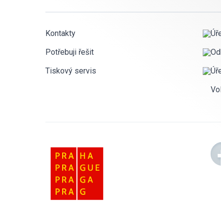
Kontakty
Úř
Potřebuji řešit
Od
Tiskový servis
Úř
Vo