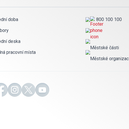
ední doba
800 100 100
bory
ední deska
Městské části
lná pracovní místa
Městské organiza