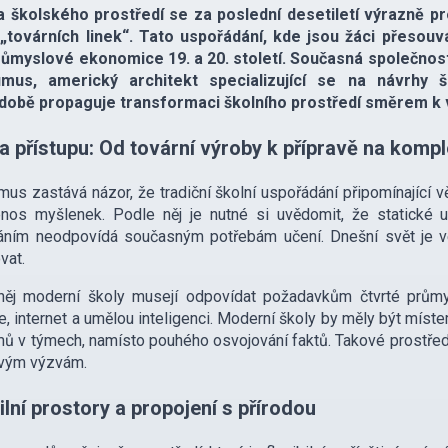
 školského prostředí se za poslední desetiletí výrazně pr
„továrních linek“. Tato uspořádání, kde jsou žáci přesouvá
růmyslové ekonomice 19. a 20. století. Současná společnost 
mus, americký architekt specializující se na návrhy šk
obě propaguje transformaci školního prostředí směrem k větš
 přístupu: Od tovární výroby k přípravě na kompl
us zastává názor, že tradiční školní uspořádání připomínající
enos myšlenek. Podle něj je nutné si uvědomit, že statické 
ním neodpovídá současným potřebám učení. Dnešní svět je vel
vat.
něj moderní školy musejí odpovídat požadavkům čtvrté průmy
e, internet a umělou inteligenci. Moderní školy by měly být míste
ů v týmech, namísto pouhého osvojování faktů. Takové prostředí 
ovým výzvám.
ilní prostory a propojení s přírodou