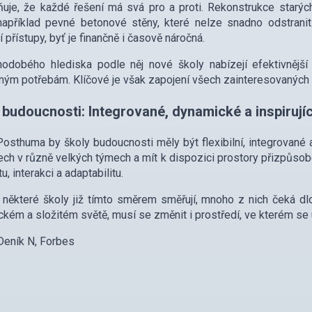
uje, že každé řešení má svá pro a proti. Rekonstrukce starýc
 například pevné betonové stěny, které nelze snadno odstrani
 přístupy, byť je finančně i časově náročná.
odobého hlediska podle něj nové školy nabízejí efektivnější 
ým potřebám. Klíčové je však zapojení všech zainteresovaných st
 budoucnosti: Integrované, dynamické a inspirujíc
osthuma by školy budoucnosti měly být flexibilní, integrované 
ech v různě velkých týmech a mít k dispozici prostory přizpůsob
tu, interakci a adaptabilitu.
 některé školy již tímto směrem směřují, mnoho z nich čeká dl
kém a složitém světě, musí se změnit i prostředí, ve kterém se 
 Deník N, Forbes