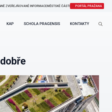
NNĚ ZVEŘEJŇOVANÉ INFORMACE
MĚSTSKÉ ČÁSTI
PORTÁL PRAŽANA
KAP
SCHOLA PRAGENSIS
KONTAKTY
Search
for:
 dobře