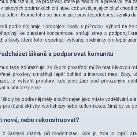
us zdůrazňuje, že prostředí, které je flexibilní a přívětivé, má 
 v takových podmínkách cítí lépe, což zvyšuje jejich chuť chodit d
 učitelům. Kromě toho se tím snižuje pravděpodobnost vzniku duš
roli podle něj hraje i propojení školy s přírodou. Výhled na ze
řispívají ke zlepšení koncentrace, snižují stres a podporují kr
í a školy, které toto respektují, vytvářejí podmínky pro lepší učení
ředcházet šikaně a podporovat komunitu
us také zdůrazňuje, že školní prostředí může hrát klíčovou rol
vřené prostory umožňují lepší dohled a interakci mezi žáky, uč
ázet, je vytvořit prostory, kde jsou žáci pod přirozeným d
vat a cítit bezpečně.
 školy by podle něj měly sloužit nejen jako místo vzdělávání, ale
y pro různé aktivity, workshopy nebo kulturní akce, čímž by se pod
t nové, nebo rekonstruovat?
 z častých otázek při modernizaci škol je, zda je lepší st