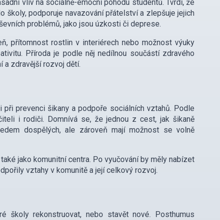
zásadní vliv na sociálně-emoční pohodu studentů. Tvrdí, že
o školy, podporuje navazování přátelství a zlepšuje jejich
evních problémů, jako jsou úzkosti či deprese.
leň, přítomnost rostlin v interiérech nebo možnost výuky
eativitu. Příroda je podle něj nedílnou součástí zdravého
 a zdravější rozvoj dětí.
i při prevenci šikany a podpoře sociálních vztahů. Podle
iteli i rodiči. Domnívá se, že jednou z cest, jak šikaně
ohledem dospělých, ale zároveň mají možnost se volně
 také jako komunitní centra. Po vyučování by měly nabízet
pořily vztahy v komunitě a její celkový rozvoj.
aré školy rekonstruovat, nebo stavět nové. Posthumus