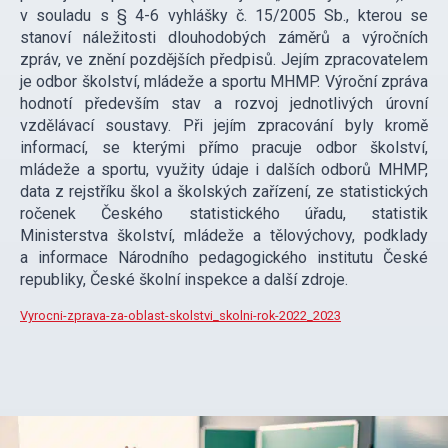
v souladu s § 4-6 vyhlášky č. 15/2005 Sb., kterou se
stanoví náležitosti dlouhodobých záměrů a výročních
zpráv, ve znění pozdějších předpisů. Jejím zpracovatelem
je odbor školství, mládeže a sportu MHMP. Výroční zpráva
hodnotí především stav a rozvoj jednotlivých úrovní
vzdělávací soustavy. Při jejím zpracování byly kromě
informací, se kterými přímo pracuje odbor školství,
mládeže a sportu, využity údaje i dalších odborů MHMP,
data z rejstříku škol a školských zařízení, ze statistických
ročenek Českého statistického úřadu, statistik
Ministerstva školství, mládeže a tělovýchovy, podklady
a informace Národního pedagogického institutu České
republiky, České školní inspekce a další zdroje.
Vyrocni-zprava-za-oblast-skolstvi_skolni-rok-2022_2023