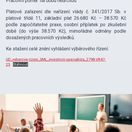
Pracovní poměr: na dobu neurčitou
Platové zařazení dle nařízení vlády č. 341/2017 Sb. v
platové třídě 11, základní plat 26.680 Kč – 38.570 Kč
podle započitatelné praxe, osobní příplatek po zkušební
době (do výše 38.570 Kč), mimořádné odměny podle
dosažených pracovních výsledků.
Ke stažení celé znění vyhlášení výběrového řízení.
UD_vyberove-rizeni_SML_investicni-specialista_2798-VR47-
25
Stáhnout