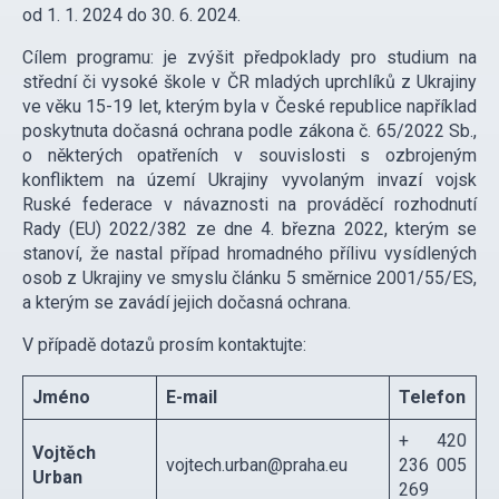
od 1. 1. 2024 do 30. 6. 2024.
Cílem programu: je zvýšit předpoklady pro studium na
střední či vysoké škole v ČR mladých uprchlíků z Ukrajiny
ve věku 15-19 let, kterým byla v České republice například
poskytnuta dočasná ochrana podle zákona č. 65/2022 Sb.,
o některých opatřeních v souvislosti s ozbrojeným
konfliktem na území Ukrajiny vyvolaným invazí vojsk
Ruské federace v návaznosti na prováděcí rozhodnutí
Rady (EU) 2022/382 ze dne 4. března 2022, kterým se
stanoví, že nastal případ hromadného přílivu vysídlených
osob z Ukrajiny ve smyslu článku 5 směrnice 2001/55/ES,
a kterým se zavádí jejich dočasná ochrana.
V případě dotazů prosím kontaktujte:
Jméno
E-mail
Telefon
+ 420
Vojtěch
vojtech.urban@praha.eu
236 005
Urban
269