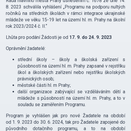
Rada hlavního města Prahy usnesením č. 1678 ze dne 14.
8. 2023 schválila vyhlášení „Programu na podporu nultých
ročníků na středních školách v rámci integrace ukrajinské
mládeže ve věku 15-19 let na území hl. m. Prahy na školní
rok 2023/2024 č. II.“
Lhůta pro podání Žádosti je od
17. 9. do 24. 9. 2023
Oprávnění žadatelé:
střední školy – školy a školská zařízení s
působností na území hl. m. Prahy zapsané v rejstříku
škol a školských zařízení nebo rejstříku školských
právnických osob;
městské části hl. m Prahy;
další organizace zabývající se vzděláváním dětí a
mládeže s působností na území hl. m. Prahy, a to v
souladu se zaměřením Programu.
Program je vyhlášen jak pro nové Žadatele na období
od 1. 9. 2023 do 30. 6. 2024, tak pro Žadatele zapojené do
původního dotačního programu, a to na období