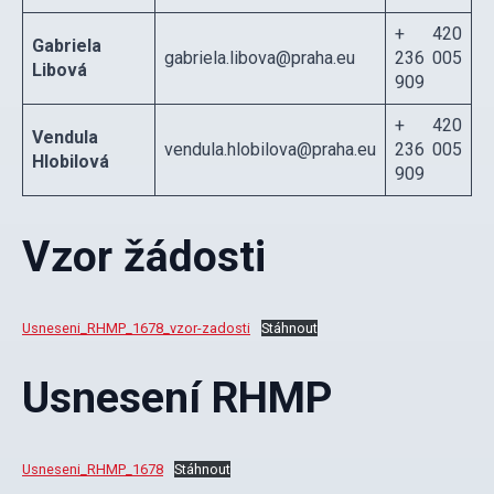
+ 420
Gabriela
gabriela.libova@praha.eu
236 005
Libová
909
+ 420
Vendula
vendula.hlobilova@praha.eu
236 005
Hlobilová
909
Vzor žádosti
Usneseni_RHMP_1678_vzor-zadosti
Stáhnout
Usnesení RHMP
Usneseni_RHMP_1678
Stáhnout