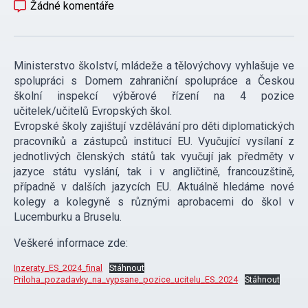
Žádné komentáře
Ministerstvo školství, mládeže a tělovýchovy vyhlašuje ve
spolupráci s Domem zahraniční spolupráce a Českou
školní inspekcí výběrové řízení na 4 pozice
učitelek/učitelů Evropských škol.
Evropské školy zajištují vzdělávání pro děti diplomatických
pracovníků a zástupců institucí EU. Vyučující vysílaní z
jednotlivých členských států tak vyučují jak předměty v
jazyce státu vyslání, tak i v angličtině, francouzštině,
případně v dalších jazycích EU. Aktuálně hledáme nové
kolegy a kolegyně s různými aprobacemi do škol v
Lucemburku a Bruselu.
Veškeré informace zde:
Inzeraty_ES_2024_final
Stáhnout
Priloha_pozadavky_na_vypsane_pozice_ucitelu_ES_2024
Stáhnout