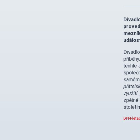
Divadl
proved
mezník
událost
Divadlo
příběhy
tenhle 
společn
samém 
přátels
využití
zpětné 
století
DPN-letac