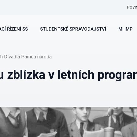
POVI
CÍ ŘÍZENÍ SŠ
STUDENTSKÉ SPRAVODAJSTVÍ
MHMP
ch Divadla Paměti národa
u zblízka v letních progr