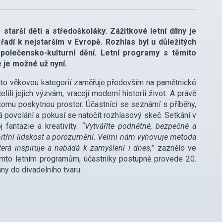
arší děti a středoškoláky. Zážitkové letní dílny je
řadí k nejstarším v Evropě. Rozhlas byl u důležitých
společensko-kulturní dění. Letní programy s těmito
e je možné už nyní.
touto věkovou kategorií zaměřuje především na pamětnické
ili jejich výzvám, vracejí moderní historii život. A právě
 tomu poskytnou prostor. Účastníci se seznámí s příběhy,
vá povolání a pokusí se natočit rozhlasový skeč. Setkání v
fantazie a kreativity.
“Vytváříte podnětné, bezpečné a
 vnitřní lidskost a porozumění. Velmi nám vyhovuje metoda
terá inspiruje a nabádá k zamyšlení i dnes,”
zaznělo ve
ěmto letním programům, účastníky postupně provede 20.
ny do divadelního tvaru.