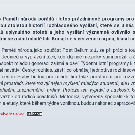
o Paměti národa pořádá i letos prázdninové programy pro st
ou stoletou historií rozhlasového vysílání, které se u nás 
ů uplynulého století a jeho vysílání významně ovlivnilo 
mi seznámí mladé lidi. Konají se v červenci i srpnu, hlásit s
 Paměti národa, jako součást Post Bellum z.ú., se při práci s 
. Jedinečná vyprávění těch, kdo dějinné mezníky sami prožili a čel
aspekt mladou generaci zajímá a baví. Týdenní letní programy k
ě navštíví Český rozhlas, zjistí, co obnášejí jednotlivá rozhlaso
centru Prahy budou pro mladé lidi také prostorem pro rozvoj 
ké prostředí, které rozvíjí nejen myšlení mladých studentů, ale i
 příběhu „neznámého“ hrdiny. Protože ten vypráví o lidskosti, k
vazbě od rodičů účastníků. Metodika, vytvořená speciálně k t
m a etudy, které během týdne vzniknou, budou nakonec zapracová
ek-dilna-el-v2
Stáhnout