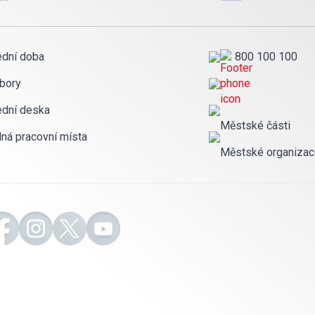
ední doba
800 100 100
bory
ední deska
Městské části
lná pracovní místa
Městské organiza