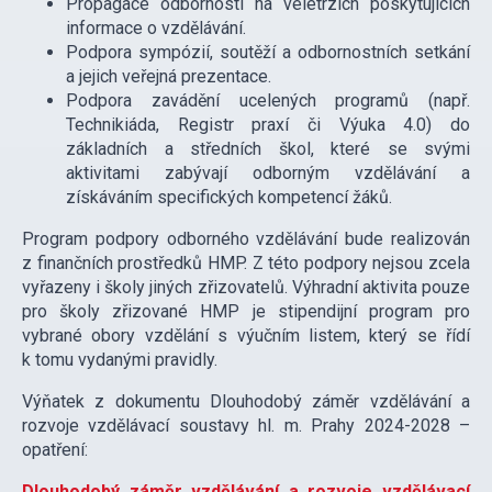
Propagace odbornosti na veletrzích poskytujících
informace o vzdělávání.
Podpora sympózií, soutěží a odbornostních setkání
a jejich veřejná prezentace.
Podpora zavádění ucelených programů (např.
Technikiáda, Registr praxí či Výuka 4.0) do
základních a středních škol, které se svými
aktivitami zabývají odborným vzdělávání a
získáváním specifických kompetencí žáků.
Program podpory odborného vzdělávání bude realizován
z finančních prostředků HMP. Z této podpory nejsou zcela
vyřazeny i školy jiných zřizovatelů. Výhradní aktivita pouze
pro školy zřizované HMP je stipendijní program pro
vybrané obory vzdělání s výučním listem, který se řídí
k tomu vydanými pravidly.
Výňatek z dokumentu Dlouhodobý záměr vzdělávání a
rozvoje vzdělávací soustavy hl. m. Prahy 2024-2028 –
opatření:
Dlouhodobý záměr vzdělávání a rozvoje vzdělávací