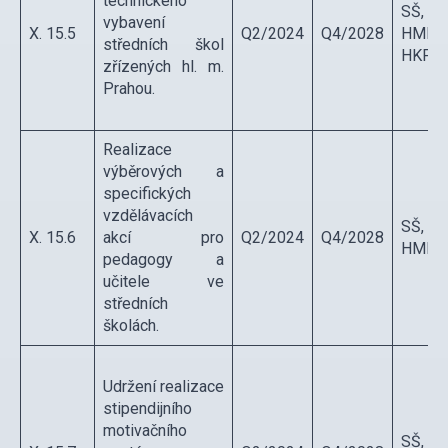
technického
SŠ,
vybavení
X. 15.5
Q2/2024
Q4/2028
HMP,
středních škol
HKP
zřízených hl. m.
Prahou.
Realizace
výběrových a
specifických
vzdělávacích
SŠ,
X. 15.6
akcí pro
Q2/2024
Q4/2028
HMP
pedagogy a
učitele ve
středních
školách.
Udržení realizace
stipendijního
motivačního
SŠ,