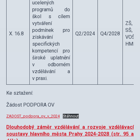
ucelených
programů do
škol s cílem
vytváření
ZŠ,
podmínek pro
SŠ,
X. 16.8
Q2/2024
Q4/2028
získávání
VOŠ
specifických
HMP
kompetencí pro
široké uplatnění
v odborném
vzdělávání a
v praxi.
Ke sztažení:
Žádost PODPORA OV
ZADOST_podpora_ov_v_2024
Stáhnout
Dlouhodobý záměr vzdělávání a rozvoje vzdělávací
soustavy hlavního města Prahy 2024-2028 (str. 95 a