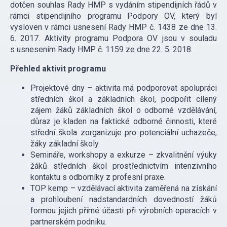
dotčen souhlas Rady HMP s vydáním stipendijních řádů v
rámci stipendijního programu Podpory OV, který byl
vysloven v rámci usnesení Rady HMP č. 1438 ze dne 13.
6. 2017. Aktivity programu Podpora OV jsou v souladu
s usnesením Rady HMP č. 1159 ze dne 22. 5. 2018.
Přehled aktivit programu
Projektové dny – aktivita má podporovat spolupráci
středních škol a základních škol, podpořit cílený
zájem žáků základních škol o odborné vzdělávání,
důraz je kladen na faktické odborné činnosti, které
střední škola zorganizuje pro potenciální uchazeče,
žáky základní školy.
Semináře, workshopy a exkurze – zkvalitnění výuky
žáků středních škol prostřednictvím intenzivního
kontaktu s odborníky z profesní praxe.
TOP kemp – vzdělávací aktivita zaměřená na získání
a prohloubení nadstandardních dovedností žáků
formou jejich přímé účasti při výrobních operacích v
partnerském podniku.