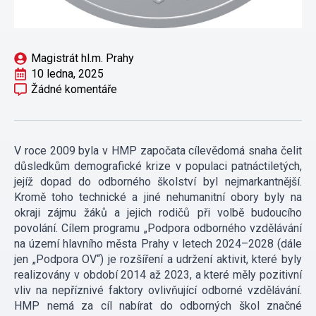
Magistrát hl.m. Prahy
10 ledna, 2025
Žádné komentáře
V roce 2009 byla v HMP započata cílevědomá snaha čelit
důsledkům demografické krize v populaci patnáctiletých,
jejíž dopad do odborného školství byl nejmarkantnější.
Kromě toho technické a jiné nehumanitní obory byly na
okraji zájmu žáků a jejich rodičů při volbě budoucího
povolání. Cílem programu „Podpora odborného vzdělávání
na území hlavního města Prahy v letech 2024–2028 (dále
jen „Podpora OV“) je rozšíření a udržení aktivit, které byly
realizovány v období 2014 až 2023, a které měly pozitivní
vliv na nepříznivé faktory ovlivňující odborné vzdělávání.
HMP nemá za cíl nabírat do odborných škol značné