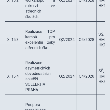
X. 15.2
workshopů a
Q2/2024
Q4/2028
HMP,
exkurzí ve
HKP
středních
školách.
Realizace TOP
SŠ,
kempů pro
X. 15.3
Q2/2024
Q4/2028
HMP,
excelentní žáky
HKP
středních škol.
Realizace
asymetrických
SŠ,
dovednostních
X. 15.4
Q2/2024
Q4/2028
HMP,
soutěží
HKP
SOLLERTIA
PRAHA.
Podpora