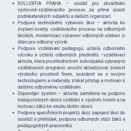
SOLLERTIA PRAHA – soutěž pro zkvalitnění
výchovně-vzdělávacího procesu za přímé účasti
podnikatelských subjektů a dalších organizací.
Podpora technického vybavení škol – aktivita ke
zvýšení kvality vzdělávacího procesu na odborných
školách, modernizaci vybavení odborných učeben či
dílen pro odborný výcvik.
Podpora vzdělávání pedagogů, učitelů odborného
výcviku a učitelů odborných předmětů –vzdělávací
aktivita, která prostřednictvím individuálně vybraných
vzdělávacích programů umožní aktualizovat znalost
výrobního prostředí firem, seznámit se s novými
technologiemi a materiály, získat přístup a motivaci k
dalšímu odbornému vzdělávání.
Stipendijní systém – aktivita zaměřená na podporu
málopočetných oborů vzdělání s výučním listem a na
motivaci žáků ke studiu těchto oborů.
Podpora specifických projektů škol, zapojení škol do
soutěží a přehlídek, podpora odborných stáží žáků a
pedagogických pracovníků.