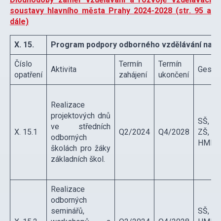
soustavy hlavního města Prahy 2024-2028 (str. 95 a
dále)
X. 15.
Program podpory odborného vzdělávání na ú
Číslo
Termín
Termín
Aktivita
Gesce
opatření
zahájení
ukončení
Realizace
projektových dnů
SŠ,
ve středních
X. 15.1
Q2/2024
Q4/2028
ZŠ,
odborných
HMP
školách pro žáky
základních škol.
Realizace
odborných
seminářů,
SŠ,