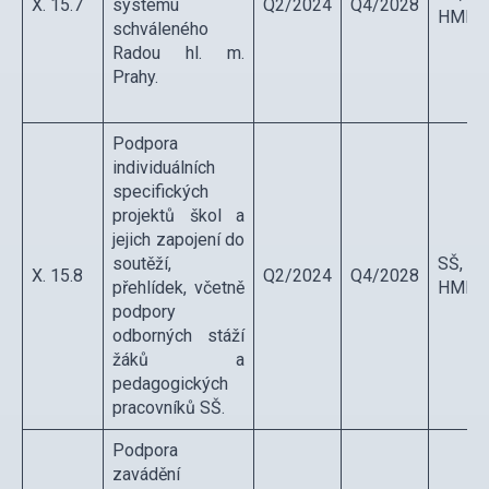
X. 15.7
systému
Q2/2024
Q4/2028
HMP
schváleného
Radou hl. m.
Prahy.
Podpora
individuálních
specifických
projektů škol a
jejich zapojení do
soutěží,
SŠ,
X. 15.8
Q2/2024
Q4/2028
přehlídek, včetně
HMP
podpory
odborných stáží
žáků a
pedagogických
pracovníků SŠ.
Podpora
zavádění