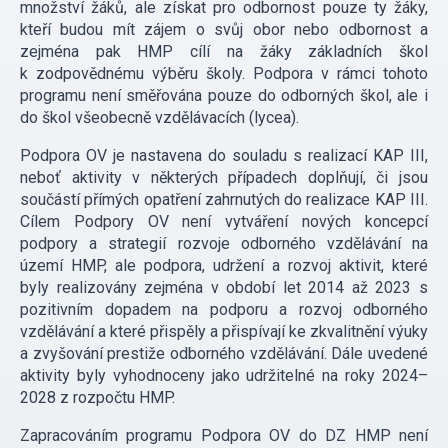
množství žáků, ale získat pro odbornost pouze ty žáky,
kteří budou mít zájem o svůj obor nebo odbornost a
zejména pak HMP cílí na žáky základních škol
k zodpovědnému výběru školy. Podpora v rámci tohoto
programu není směřována pouze do odborných škol, ale i
do škol všeobecně vzdělávacích (lycea).
Podpora OV je nastavena do souladu s realizací KAP III,
neboť aktivity v některých případech doplňují, či jsou
součástí přímých opatření zahrnutých do realizace KAP III.
Cílem Podpory OV není vytváření nových koncepcí
podpory a strategií rozvoje odborného vzdělávání na
území HMP, ale podpora, udržení a rozvoj aktivit, které
byly realizovány zejména v období let 2014 až 2023 s
pozitivním dopadem na podporu a rozvoj odborného
vzdělávání a které přispěly a přispívají ke zkvalitnění výuky
a zvyšování prestiže odborného vzdělávání. Dále uvedené
aktivity byly vyhodnoceny jako udržitelné na roky 2024–
2028 z rozpočtu HMP.
Zapracováním programu Podpora OV do DZ HMP není