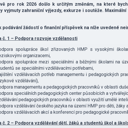
vě pro rok 2026 došlo k určitým změnám, na které bycho
y vyjmuty zahraniční výjezdy, exkurze i soutěže. Maximální 
 podávání žádostí o finanční příspěvek na níže uvedené nein
a č. 1 – Podpora rozvoje vzdělanosti
odpora spolupráce škol zřizovaných HMP s vysokými školam
eziskovými organizacemi,
odpora spolupráce mezi speciálními a běžnými školami na úze
tudentů se speciálními vzdělávacími potřebami,
ajištění vzdělávacích potřeb managementu i pedagogických pr
azykové vzdělávání),
odpora managementu a pedagogických pracovníků v oblasti duše
odpora speciálních pedagogických center působících a vytvářejí
zdělávání pedagogických pracovníků v oblasti využití umělé intel
odpora vzdělávání českého jazyka na území HMP pro děti, žáky 
odpora vzdělávacích akcí a konferencí pro pedagogické pracovníky
a č. 2 – Podpora vzdělávání dětí, žáků a studentů škol a ško