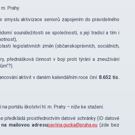
 m. Prahy.
 ve smyslu aktivizace seniorů zapojením do pravidelného
domí sounáležitosti se společností, s její tradicí a tím i
otnost),
asti legislativních změn (občanskoprávních, sociálních,
y, přednášková činnost v boji proti týrání a zneužívání
dům“?).
cování aktivit v daném kalendářním roce činí:
8.652 tis.
na portálu školství hl. m. Prahy – níže ke stažení.
 předkládá prostřednictvím datové schránky (ID datové
u na mailovou adresu
pavlina.gucka@praha.eu
(zde bez