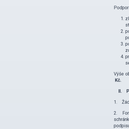
Podpora
z
s
p
p
p
z
p
s
Výše ob
Kč.
II. Př
1. Žádo
2. For
schrán
podpisu