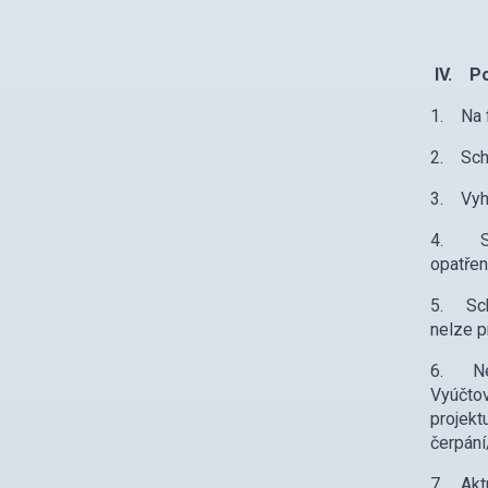
IV. Po
1. Na f
2. Schv
3. Vyho
4. Sch
opatřen
5. Schv
nelze p
6. Nev
Vyúčtov
projek
čerpání
7. Aktu