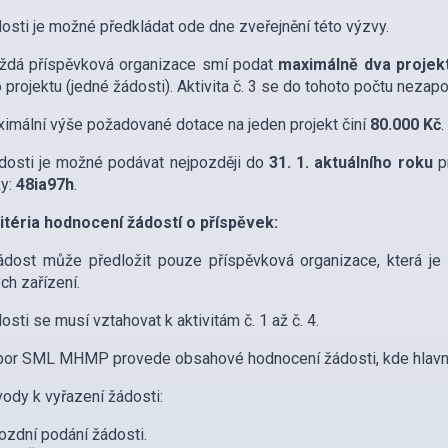
sti je možné předkládat ode dne zveřejnění této výzvy.
dá příspěvková organizace smí podat
maximálně dva projek
 projektu (jedné žádosti). Aktivita č. 3 se do tohoto počtu nezapo
mální výše požadované dotace na jeden projekt činí
80.000 Kč
.
osti je možné podávat nejpozději do
31
. 1. aktuálního roku
pr
ky:
48ia97h
.
itéria hodnocení žádostí o příspěvek:
st může předložit pouze příspěvková organizace, která je zř
ch zařízení.
sti se musí vztahovat k aktivitám č. 1 až č. 4.
or SML MHMP provede obsahové hodnocení žádosti, kde hlavními
dy k vyřazení žádosti:
ozdní podání žádosti.