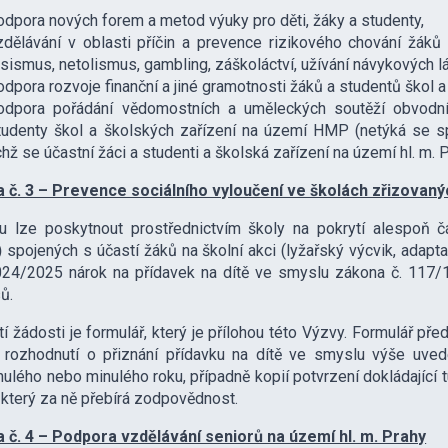
odpora nových forem a metod výuky pro děti, žáky a studenty,
zdělávání v oblasti příčin a prevence rizikového chování žáků 
asismus, netolismus, gambling, záškoláctví, užívání návykových lá
odpora rozvoje finanční a jiné gramotnosti žáků a studentů škol 
odpora pořádání vědomostních a uměleckých soutěží obvodníh
tudenty škol a školských zařízení na území HMP (netýká se sp
ichž se účastní žáci a studenti a školská zařízení na území hl. m. P
a č. 3 – Prevence sociálního vyloučení ve školách zřizovaný
u lze poskytnout prostřednictvím školy na pokrytí alespoň č
)
spojených s účastí žáků na školní akci (lyžařský výcvik, adapt
24/2025 nárok na přídavek na dítě ve smyslu zákona č. 117/19
ů.
í žádosti je formulář, který je přílohou této Výzvy. Formulář př
í rozhodnutí o přiznání přídavku na dítě ve smyslu výše uve
ulého nebo minulého roku, případně kopií potvrzení dokládající 
, který za ně přebírá zodpovědnost.
a č. 4 – Podpora vzdělávání seniorů na území hl. m. Prahy