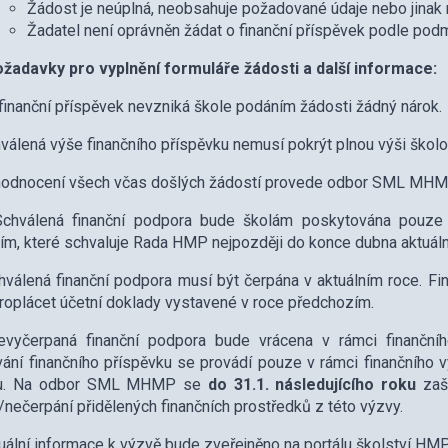
Žádost je neúplná, neobsahuje požadované údaje nebo jina
Žadatel není oprávněn žádat o finanční příspěvek podle pod
žadavky pro vyplnění formuláře žádosti a další informace:
inanční příspěvek nevzniká škole podáním žádosti žádný nárok.
álená výše finančního příspěvku nemusí pokrýt plnou výši škol
dnocení všech včas došlých žádostí provede odbor SML MHMP, a t
válená finanční podpora bude školám poskytována pouze p
ím, které schvaluje Rada HMP nejpozději do konce dubna aktuáln
álená finanční podpora musí být čerpána v aktuálním roce. Fin
roplácet účetní doklady vystavené v roce předchozím.
yčerpaná finanční podpora bude vrácena v rámci finančního
ání finančního příspěvku se provádí pouze v rámci finančního v
tu. Na odbor SML MHMP se
do 31.1. následujícího roku
zašl
/nečerpání přidělených finančních prostředků z této výzvy.
ální informace k výzvě bude zveřejněno na portálu školství HMP