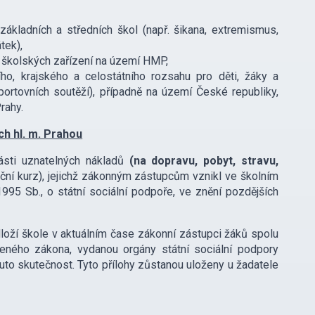
základních a středních škol (např. šikana, extremismus,
tek),
a školských zařízení na území HMP,
o, krajského a celostátního rozsahu pro děti, žáky a
ortovních soutěží), případně na území České republiky,
rahy.
ch hl. m. Prahou
ásti uznatelných nákladů
(na dopravu, pobyt, stravu,
ační kurz), jejichž zákonným zástupcům vznikl ve školním
95 Sb., o státní sociální podpoře, ve znění pozdějších
edloží škole v aktuálním čase zákonní zástupci žáků spolu
deného zákona, vydanou orgány státní sociální podpory
tuto skutečnost. Tyto přílohy zůstanou uloženy u žadatele