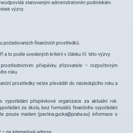
k neodpovídá stanoveným administrativním podmínkám.
mínek výzvy.
ou požadovaných finančních prostředků.
o podle uvedených kritérií v článku III. této výzvy.
rostřednictvím příspěvku zřizovatele – rozpočtovým
ího roku.
anční prostředky nelze převádět do následujícího roku a
 vypořádání příspěvkové organizace za aktuální rok.
ypořádání za školu, bez formulářů finančního vypořádání
e pouze mailem (pavlina.gucka@praha.eu) informace o
 – na internetové adrese: