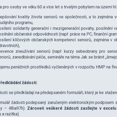
 pro osoby ve věku 60 a více let s trvalým pobytem na území hl.
lepšování kvality života seniorů ve společnosti, a to zejména
tudijního programu,
osílení solidarity generační i mezigenerační povahy, posilnění vě
osilnění občanské odpovědnosti (např. práce na PC, finanční gram
osílení klíčových občanských kompetencí seniorů, zejména v obl
dravotních),
revence zneužívání seniorů (např. kurzy sebeobrany pro senior
eniorů, zanedbávání péče, semináře na téma Jak se bránit „šmej
jemu peněžních prostředků vyčleněných v rozpočtu HMP na finan
edkládání žádosti:
sti se předkládají na předepsaném formuláři, který je ke stažení 
mulář žádosti podepsaný zaručeným elektronickým podpisem se
ky – 48ia97h).
Zároveň veškeré žádosti zasílejte v excel
 a razítka).