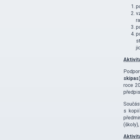
p
v
r
p
p
s
j
Aktivit
Podpor
skipas
roce 20
předpis
Součást
s kopi
předmin
(školy)
Aktivit