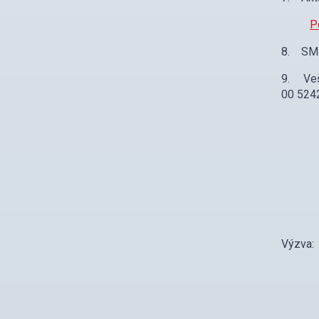
P
8. SML
9. Vešk
00 5242
Výzva: