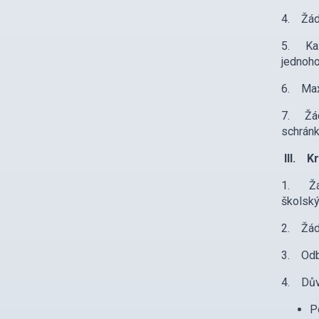
4. Žádo
5. Kaž
jednoho
6. Maxi
7. Žád
schrán
III. Kr
1. Žádo
školský
2. Žádo
3. Odb
4. Důvo
P