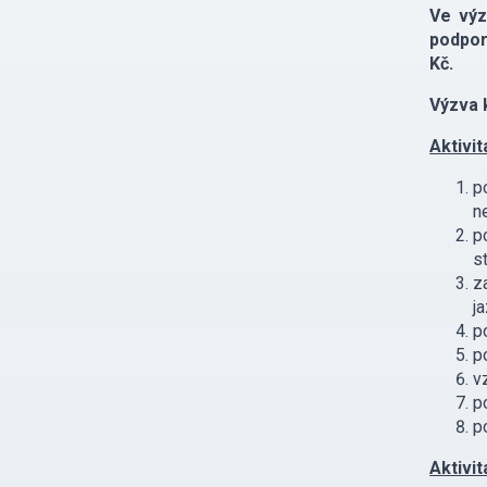
Ve výz
podpor
Kč.
Výzva k
Aktivit
p
n
p
s
z
j
p
p
v
p
p
Aktivit