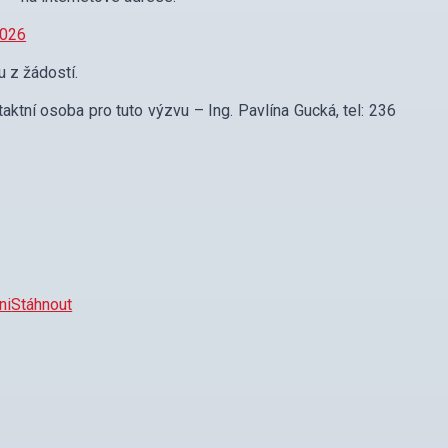
2026
 z žádostí.
ktní osoba pro tuto výzvu – Ing. Pavlína Gucká, tel: 236
ni
Stáhnout