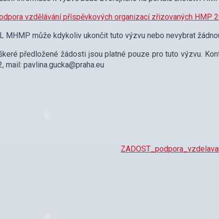
odpora vzdělávání příspěvkových organizací zřizovaných HMP 
 MHMP může kdykoliv ukončit tuto výzvu nebo nevybrat žádnou
eré předložené žádosti jsou platné pouze pro tuto výzvu. Konta
, mail: pavlina.gucka@praha.eu
ZADOST_podpora_vzdelava