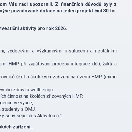
m Vás rádi upozornili. Z finančních důvodů byly z
výše požadované dotace na jeden projekt činí 80 tis.
vestiční aktivity pro rok 2026.
i, vědeckými a výzkumnými institucemi a nestátními
mí HMP při zajišťování procesu integrace dětí, žáků a
acovníků škol a školských zařízení na území HMP (mimo
vního zdraví a wellbeingu
cích činnost na školách zřizovaných HMP,
igence ve výuce,
a studenty s OMJ,
 souvisejících s Aktivitou č.1.
lských zařízení