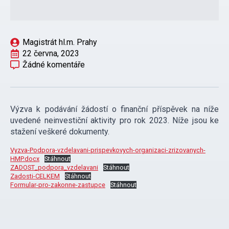
Magistrát hl.m. Prahy
22 června, 2023
Žádné komentáře
Výzva k podávání žádostí o finanční příspěvek na níže
uvedené neinvestiční aktivity pro rok 2023. Níže jsou ke
stažení veškeré dokumenty.
Vyzva-Podpora-vzdelavani-prispevkovych-organizaci-zrizovanych-
HMP.docx
Stáhnout
ZADOST_podpora_vzdelavani
Stáhnout
Zadosti-CELKEM
Stáhnout
Formular-pro-zakonne-zastupce
Stáhnout