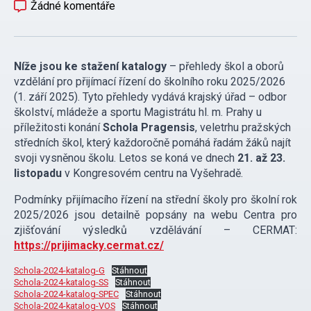
Žádné komentáře
Níže jsou ke stažení katalogy
– přehledy škol a oborů
vzdělání pro přijímací řízení do školního roku 2025/2026
(1. září 2025). Tyto přehledy vydává krajský úřad – odbor
školství, mládeže a sportu Magistrátu hl. m. Prahy u
příležitosti konání
Schola Pragensis
, veletrhu pražských
středních škol, který každoročně pomáhá řadám žáků najít
svoji vysněnou školu. Letos se koná ve dnech
21. až 23.
listopadu
v Kongresovém centru na Vyšehradě.
Podmínky přijímacího řízení na střední školy pro školní rok
2025/2026 jsou detailně popsány na webu Centra pro
zjišťování výsledků vzdělávání – CERMAT:
https://prijimacky.cermat.cz/
Schola-2024-katalog-G
Stáhnout
Schola-2024-katalog-SS
Stáhnout
Schola-2024-katalog-SPEC
Stáhnout
Schola-2024-katalog-VOS
Stáhnout