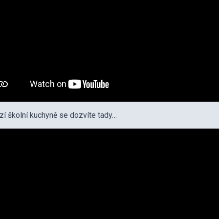
zí školní kuchyně se dozvíte tady…