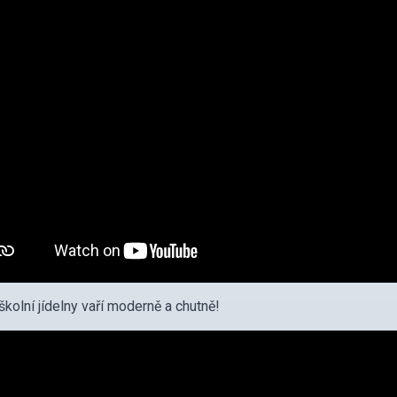
školní jídelny vaří moderně a chutně!