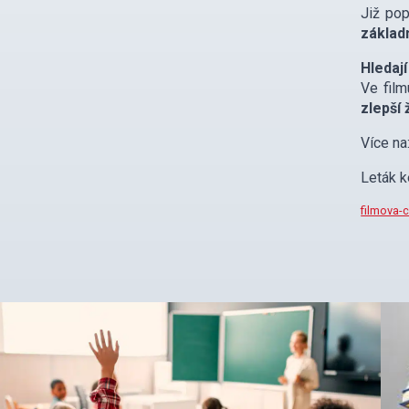
Již po
základ
Hledají
Ve fil
zlepší 
Více na
Leták k
filmova-