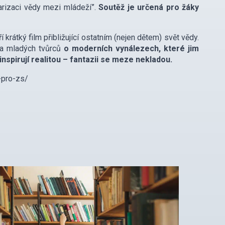
rizaci vědy mezi mládeží”.
Soutěž je určená pro žáky
ří krátký film přibližující ostatním (nejen dětem) svět vědy.
va mladých tvůrců
o moderních vynálezech, které jim
 inspirují realitou – fantazii se meze nekladou.
-pro-zs/