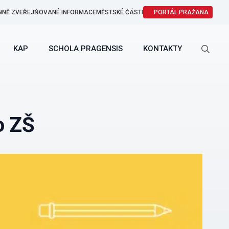
NNĚ ZVEŘEJŇOVANÉ INFORMACE
MĚSTSKÉ ČÁSTI
PORTÁL PRAŽANA
KAP
SCHOLA PRAGENSIS
KONTAKTY
Search
for:
o ZŠ