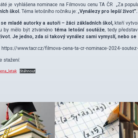
páté je vyhlášena nominace na Filmovou cenu TA ČR „Za popula
ních škol.
Téma letošního ročníku je:
„
Vynálezy pro lepší život”.
 se mladé autorky a autoři – žáci základních škol,
kteří vytvo
mu by mělo být ztvárněno
téma letošní soutěže
, tedy předsta
život. Je jedno, zda si takový vynález sami vymyslí, nebo se
: https://www.tacr.cz/filmova-cena-ta-cr-nominace-2024-soutez
e stažení:
cena_letak
Stáhnout