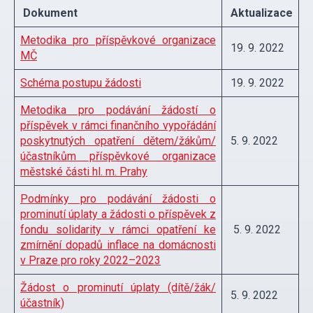
Dokument
Aktualizace
Metodika pro příspěvkové organizace
19. 9. 2022
MČ
Schéma postupu žádosti
19. 9. 2022
Metodika pro podávání žádostí o
příspěvek v rámci finančního vypořádání
poskytnutých opatření dětem/žákům/
5. 9. 2022
účastníkům příspěvkové organizace
městské části hl. m. Prahy
Podmínky pro podávání žádosti o
prominutí úplaty a žádosti o příspěvek z
fondu solidarity v rámci opatření ke
5. 9. 2022
zmírnění dopadů inflace na domácnosti
v Praze pro roky 2022–2023
Žádost o prominutí úplaty (dítě/žák/
5. 9. 2022
účastník)