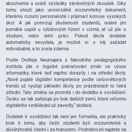
absolventa a uvádí výsledky závěrečných zkoušek. Díky
tomu slouží jako univerzálně srozumitelný dokument,
kterému rozumí personalisté i přijímací komise vysokých
škol. A jak potvrzují zkušenosti studentů, reálně jim
pomáhá uspět u výběrových řízení v cizině, ať už jde o
studium, nebo letní práci. Pokud škola dodatek
automaticky nevydala, je možné si o něj zažádat
individuálně, a to zcela zdarma.
Podle Ondřeje Neumajera z Národního pedagogického
institutu jde o logické pokračování změn ve výuce
informatiky, které teď naplno dorazily i na střední školy.
„Nově pojaté digitální kompetence podle celosvětových
trendů už vyučují základní školy, po prázdninách to čeká
střední. Tato změna se promítá i do dodatku k osvědčení.
Česko se tak zařazuje po bok dalších zemí, které reformu
digitálního vzdělávání už zavedly,“ dodává.
Dodatek k osvědčení tak není jen formalita, ale praktický
krok k tomu, aby čeští studenti byli srozumitelně a
důvěryhodně čitelní i za hranicemi. Podrobnosti najdete na