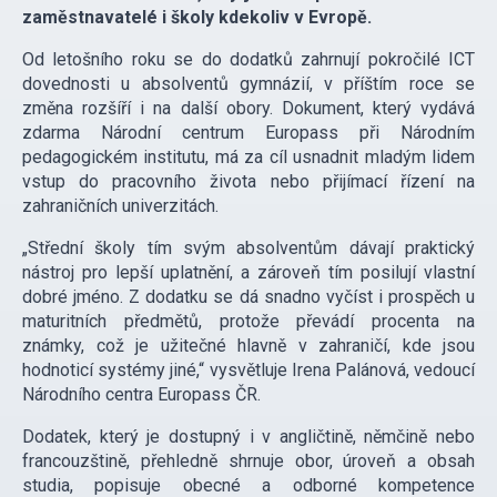
zaměstnavatelé i školy kdekoliv v Evropě.
Od letošního roku se do dodatků zahrnují pokročilé ICT
dovednosti u absolventů gymnázií, v příštím roce se
změna rozšíří i na další obory. Dokument, který vydává
zdarma Národní centrum Europass při Národním
pedagogickém institutu, má za cíl usnadnit mladým lidem
vstup do pracovního života nebo přijímací řízení na
zahraničních univerzitách.
„Střední školy tím svým absolventům dávají praktický
nástroj pro lepší uplatnění, a zároveň tím posilují vlastní
dobré jméno. Z dodatku se dá snadno vyčíst i prospěch u
maturitních předmětů, protože převádí procenta na
známky, což je užitečné hlavně v zahraničí, kde jsou
hodnoticí systémy jiné,“ vysvětluje Irena Palánová, vedoucí
Národního centra Europass ČR.
Dodatek, který je dostupný i v angličtině, němčině nebo
francouzštině, přehledně shrnuje obor, úroveň a obsah
studia, popisuje obecné a odborné kompetence