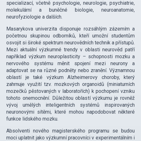
specializací, včetně psychologie, neurologie, psychiatrie,
molekulární a buněčné biologie, neuroanatomie,
neurofyziologie a dalších.
Masarykova univerzita disponuje rozsáhlým zázemím a
početnou skupinou odborníků, kteří umožní studentům
osvojit si široké spektrum neurovědních technik a přístupů.
Mezi aktuální výzkumné trendy v oblasti neurověd patří
například výzkum neuroplasticity – schopnosti mozku a
nervového systému měnit spojení mezi neurony a
adaptovat se na různé podněty nebo zranění. Významnou
oblastí je také výzkum Alzheimerovy choroby, který
zahrnuje využití tzv. mozkových organoidů (miniaturních
mozečků pěstovaných v laboratořích) k pochopení vzniku
tohoto onemocnění. Důležitou oblastí výzkumu je rovněž
vývoj umělých inteligentních systémů inspirovaných
neuronovými sítěmi, které mohou napodobovat některé
funkce lidského mozku.
Absolventi nového magisterského programu se budou
moci uplatnit jako výzkumní pracovníci v experimentálním i