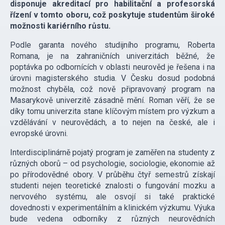
disponuje akreditací pro habilitační a profesorská
řízení v tomto oboru, což poskytuje studentům široké
možnosti kariérního růstu.
Podle garanta nového studijního programu, Roberta
Romana, je na zahraničních univerzitách běžné, že
poptávka po odbornících v oblasti neurověd je řešena i na
úrovni magisterského studia. V Česku dosud podobná
možnost chyběla, což nově připravovaný program na
Masarykově univerzitě zásadně mění. Roman věří, že se
díky tomu univerzita stane klíčovým místem pro výzkum a
vzdělávání v neurovědách, a to nejen na české, ale i
evropské úrovni.
Interdisciplinárně pojatý program je zaměřen na studenty z
různých oborů – od psychologie, sociologie, ekonomie až
po přírodovědné obory. V průběhu čtyř semestrů získají
studenti nejen teoretické znalosti o fungování mozku a
nervového systému, ale osvojí si také praktické
dovednosti v experimentálním a klinickém výzkumu. Výuka
bude vedena odborníky z různých neurovědních