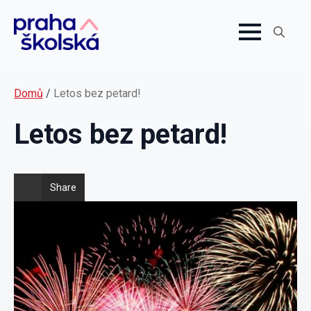
Search
for:
Domů
/
Letos bez petard!
Letos bez petard!
Share