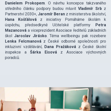
Danielem Prokopem
. O návrhu koncepce takzvaného
středního článku podpory budou mluvit
Vladimír Srb
z
Partnerství 2030+,
Jaromír Beran
z ministerstva školství,
Hana Košťálová
z iniciativy Pomáháme školám k
úspěchu, předsedkyně Učitelské platformy
Petra
Mazancová
a viceprezident Asociace ředitelů základních
škol
Jaroslav Jirásko
. Téma wellbeingu pak rozebere
Lenka Felcmanová
z České odborné společnosti pro
inkluzivní vzdělávání,
Dana Pražáková
z České školní
inspekce a
Šárka Eisová
z Asociace výchovných
poradců.