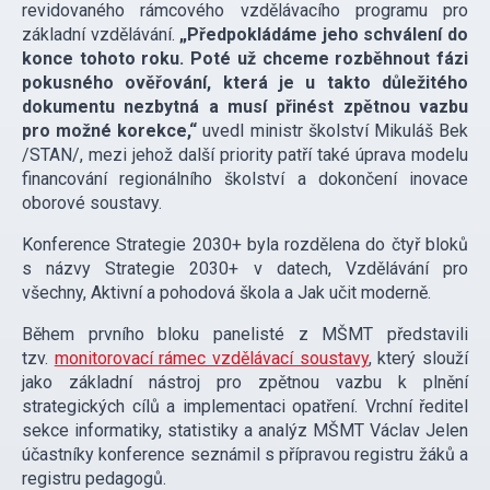
revidovaného rámcového vzdělávacího programu pro
základní vzdělávání.
„Předpokládáme jeho schválení do
konce tohoto roku. Poté už chceme rozběhnout fázi
pokusného ověřování, která je u takto důležitého
dokumentu nezbytná a musí přinést zpětnou vazbu
pro možné korekce,“
uvedl ministr školství Mikuláš Bek
/STAN/, mezi jehož další priority patří také úprava modelu
financování regionálního školství a dokončení inovace
oborové soustavy.
Konference Strategie 2030+ byla rozdělena do čtyř bloků
s názvy Strategie 2030+ v datech, Vzdělávání pro
všechny, Aktivní a pohodová škola a Jak učit moderně.
Během prvního bloku panelisté z MŠMT představili
tzv.
monitorovací rámec vzdělávací soustavy
, který slouží
jako základní nástroj pro zpětnou vazbu k plnění
strategických cílů a implementaci opatření. Vrchní ředitel
sekce informatiky, statistiky a analýz MŠMT Václav Jelen
účastníky konference seznámil s přípravou registru žáků a
registru pedagogů.