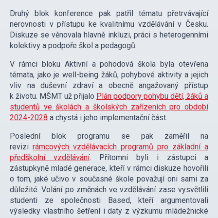
Druhý blok konference pak patřil tématu přetrvávající
nerovnosti v přístupu ke kvalitnímu vzdělávání v Česku.
Diskuze se věnovala hlavně inkluzi, práci s heterogenními
kolektivy a podpoře škol a pedagogů.
V rámci bloku Aktivní a pohodová škola byla otevřena
témata, jako je well-being žáků, pohybové aktivity a jejich
vliv na duševní zdraví a obecně angažovaný přístup
k životu. MŠMT už přijalo
Plán podpory pohybu dětí, žáků a
studentů ve školách a školských zařízeních pro období
2024-2028
a chystá i jeho implementační část.
Poslední blok programu se pak zaměřil na
revizi
rámcových vzdělávacích programů pro základní a
předškolní vzdělávání
. Přítomni byli i zástupci a
zástupkyně mladé generace, kteří v rámci diskuze hovořili
o tom, jaké učivo v současné škole považují oni sami za
důležité. Volání po změnách ve vzdělávání zase vysvětlili
studenti ze společnosti Based, kteří argumentovali
výsledky vlastního šetření i daty z výzkumu mládežnické