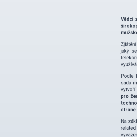
Vědci 
široko
mužsk
Zjištěn
jaký s
telekom
využívá
Podle 
sada m
vytvoří
pro že
techno
straně
Na zákl
related
vyvážen