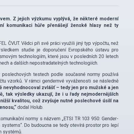
evem. Z jejich výzkumu vyplývá, že některé moderní
ní komunikaci hůře přenášejí ženské hlasy než ty
L ČVUT. Vědci při své práci využili jiný typ výpočtu, než
Výsledkem studie je doporučení Evropského ústavu pro
smovým technologiím, které jsou v posledních 20 letech
onech a dalších nepostradatelných technologiích.
 v poslechových testech podle současné normy používá
tu vzorků. V rámci gendernvé vyváženosti se následně
ně nevyhodnocoval zvlášť – tedy jen pro mužské a jen
 tak výsledky ukazují, že i u řady nejmodernějších
ižší kvalitou, což zvyšuje nutné poslechové úsilí na
řenosu,“
dodal Holub.
ekomunikační normy s názvem „ETSI TR 103 950: Gender-
n systems“. Do budoucna se tedy otevírá prostor pro lepí
ch systémů.