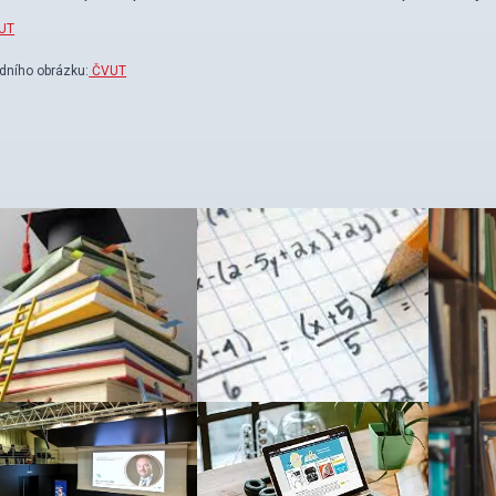
UT
dního obrázku:
ČVUT