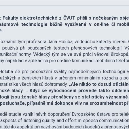
z Fakulty elektrotechnické z ČVUT přišli s nečekaným obj
pásmové technologie běžně využívané v on-line či mobil
é.
í oznámil tým profesora Jana Holuba, vedoucího katedry měření FE
e používá při současných testech přenosových technologií. 
unikační normy. Vědecký tým se ve své práci věnoval širokopá
ny například v aplikacích pro on-line komunikaci mobilních telef
Holuba se pro posouzení kvality nejmodernějších technologií
užských a ženských hlasů v určeném minimálním rozsahu a poč
 statistika všech hlasů dohromady.
„Ale nikdo to dosud oficiál
nské hlasy … Když se vyhodnocení provede takto odděleně,
logií jsou ženské hlasy přenášeny se statisticky významně n
 posluchače, případně má dokonce vliv na srozumitelnost p
adě studie vznikl návrh doporučení Evropského ústavu pro tel
 aspects of listening quality and effort in speech communicatio
í těchto aspektů při navrhování budoucích kodeků a přenosový