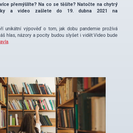
íce přemýšlíte? Na co se těšíte? Natočte na chytrý
ázky a video zašlete do 19. dubna 2021 na
ří unikátní výpověď o tom, jak dobu pandemie prožívá
š hlas, názory a pocity budou slyšet i vidět.Video bude
avla
.