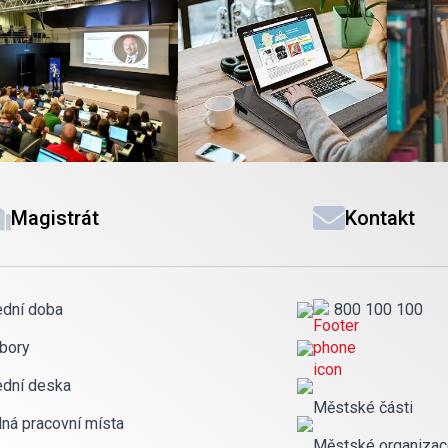
Magistrát
Kontakt
ední doba
800 100 100
bory
ední deska
Městské části
lná pracovní místa
Městské organiza