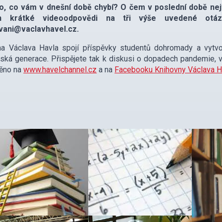
o, co vám v dnešní době chybí? O čem v poslední době nejv
on krátké videoodpovědi na tři výše uvedené ot
vani@vaclavhavel.cz.
na Václava Havla spojí příspěvky studentů dohromady a vytvo
ská generace. Přispějete tak k diskusi o dopadech pandemie, vá
něno na
www.havelchannel.cz
a na
Facebooku Knihovny Václava H