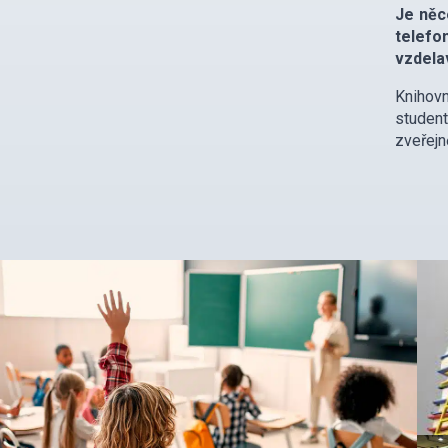
Je něc
telef
vzdela
Knihov
student
zveřej