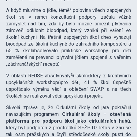
A když mluvíme o jídle, téměř polovina všech zapojených
škol se v rámci konzultační podpory začala vážně
zamýšlet nad tím, zda by bylo možné omezit plýtvánía
zároveň odklonit bioodpad, který vzniká při vaření ve
školní kuchyni. Na třetině zapojených škol dnes vyhazují
bioodpad ze školní kuchyně do zahradního kompostéru a
65 % školabsolvovalo praktické workshopy pro děti
zaměřené na prevenci plýtvání jídlem spojené s vařením
„záchranářských“ receptů.
V oblasti REUSE absolvovaly¾ školněkterý z kreativních
upcyklačních workshopůpro děti, 41 % škol úspěšně
uspořádalo výměnu věcí a oblečení SWAP a na třech
školách se realizoval větší upcyklační projekt.
Skvělá zpráva je, že Cirkulární školy od jara pokračují
navazujícím programem
Cirkulární školy – otevřená
platforma pro podporu škol jako cirkulárních hubů
,
který byl podpořen z prostředků SFŽP. Už letos v září se
tak osm pražských a čtyři středočeské školy pustí do