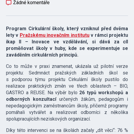
Žádné komentáře
Program Cirkulární školy, který vzniknul před dvěma
lety v
Pražskému inovačním institutu
v rámci projektu
ikap II – Inovace ve vzdělávání, si dává za cíl
proměňovat školy v huby, kde se experimentuje se
zaváděním cirkulárních principů.
Co to může v praxi znamenat, ukázala už pilotní verze
projektu: Sedmnáct pražských základních škol se
s podporou týmu projektu Cirkulární školy pustilo do
realizace praktických změn ve třech oblastech – BIO,
GASTRO a REUSE. Na výběr bylo
26 typů workshopů a
odborných konzultací
určených žákům, pedagogům i
nepedagogickým zaměstnancům školy, přičemž programy
pomáhali vytvářet a realizovat odborníci z několika
spolupracujících neziskových organizací.
Díky této intervenci se na školách začaly „dít věci“: 76 %