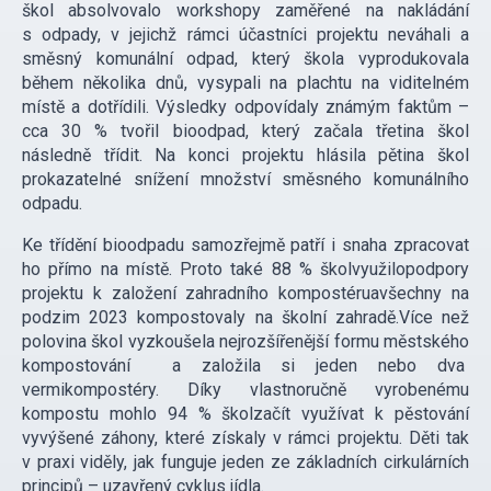
škol absolvovalo workshopy zaměřené na nakládání
s odpady, v jejichž rámci účastníci projektu neváhali a
směsný komunální odpad, který škola vyprodukovala
během několika dnů, vysypali na plachtu na viditelném
místě a dotřídili. Výsledky odpovídaly známým faktům –
cca 30 % tvořil bioodpad, který začala třetina škol
následně třídit. Na konci projektu hlásila pětina škol
prokazatelné snížení množství směsného komunálního
odpadu.
Ke třídění bioodpadu samozřejmě patří i snaha zpracovat
ho přímo na místě. Proto také 88 % školvyužilopodpory
projektu k založení zahradního kompostéruavšechny na
podzim 2023 kompostovaly na školní zahradě.Více než
polovina škol vyzkoušela nejrozšířenější formu městského
kompostování a založila si jeden nebo dva
vermikompostéry. Díky vlastnoručně vyrobenému
kompostu mohlo 94 % školzačít využívat k pěstování
vyvýšené záhony, které získaly v rámci projektu. Děti tak
v praxi viděly, jak funguje jeden ze základních cirkulárních
principů – uzavřený cyklus jídla.