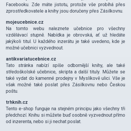
Facebooku. Zde máte jistotu, protože vše probíhá přes
zprostředkovatele a knihy jsou doručeny přes Zásilkovnu.
mojeucebnice.cz
Na tomto webu naleznete učebnice pro všechny
vzdělávací stupně. Nabídka je obrovská, ať už hledáte
jakýkoli titul. U každého inzerátu je také uvedeno, kde je
možné učebnici vyzvednout.
antikvariatucebnice.cz
Tato stránka nabízí spíše odbornější knihy, ale také
středoškolské učebnice, skripta a další tituly. Můžete se
také vydat do kamenné prodejny v Myslíkově ulici. Vše je
však možné také poslat přes Zásilkovnu nebo Českou
poštu.
trhknih.cz
Tento e-shop funguje na stejném principu jako všechny tři
předchozí. Knihu si můžete buď osobně vyzvednout přímo
od inzerenta, nebo si ji nechat poslat.