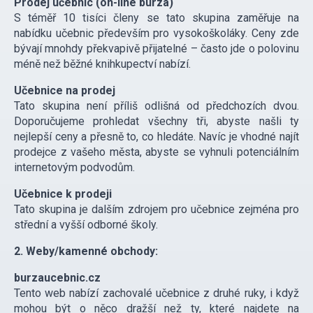
Prodej učebnic (on-line burza)
S téměř 10 tisíci členy se tato skupina zaměřuje na
nabídku učebnic především pro vysokoškoláky. Ceny zde
bývají mnohdy překvapivě přijatelné – často jde o polovinu
méně než běžné knihkupectví nabízí.
Učebnice na prodej
Tato skupina není příliš odlišná od předchozích dvou.
Doporučujeme prohledat všechny tři, abyste našli ty
nejlepší ceny a přesně to, co hledáte. Navíc je vhodné najít
prodejce z vašeho města, abyste se vyhnuli potenciálním
internetovým podvodům.
Učebnice k prodeji
Tato skupina je dalším zdrojem pro učebnice zejména pro
střední a vyšší odborné školy.
2. Weby/kamenné obchody:
burzaucebnic.cz
Tento web nabízí zachovalé učebnice z druhé ruky, i když
mohou být o něco dražší než ty, které najdete na