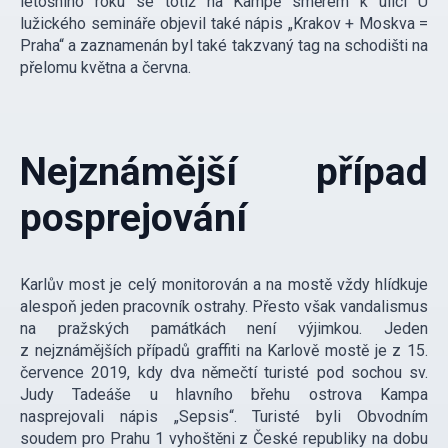
letošního roku se totiž na Kampě směrem k ulici U
lužického semináře objevil také nápis „Krakov + Moskva =
Praha“ a zaznamenán byl také takzvaný tag na schodišti na
přelomu května a června.
Nejznámější případ
posprejování
Karlův most je celý monitorován a na mostě vždy hlídkuje
alespoň jeden pracovník ostrahy. Přesto však vandalismus
na pražských památkách není výjimkou. Jeden
z nejznámějších případů graffiti na Karlově mostě je z 15.
července 2019, kdy dva němečtí turisté pod sochou sv.
Judy Tadeáše u hlavního břehu ostrova Kampa
nasprejovali nápis „Sepsis“. Turisté byli Obvodním
soudem pro Prahu 1 vyhoštěni z České republiky na dobu