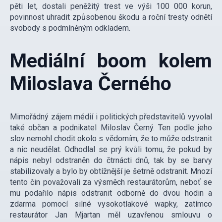
pěti let, dostali peněžitý trest ve výši 100 000 korun,
povinnost uhradit způsobenou škodu a roční tresty odnětí
svobody s podmíněným odkladem.
Mediální boom kolem
Miloslava Černého
Mimořádný zájem médií i politických představitelů vyvolal
také občan a podnikatel Miloslav Černý. Ten podle jeho
slov nemohl chodit okolo s vědomím, že to může odstranit
a nic neudělat. Odhodlal se prý kvůli tomu, že pokud by
nápis nebyl odstraněn do čtrnácti dnů, tak by se barvy
stabilizovaly a bylo by obtížnější je šetrně odstranit. Mnozí
tento čin považovali za výsměch restaurátorům, neboť se
mu podařilo nápis odstranit odborně do dvou hodin a
zdarma pomocí silné vysokotlakové wapky, zatímco
restaurátor Jan Mjartan měl uzavřenou smlouvu o