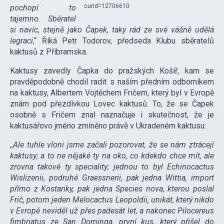
curid=12706610
pochopí to
tajemno. Sběratel
si navíc, stejně jako Čapek, taky rád ze své vášně udělá
legraci
,“ Říká Petr Todorov, předseda Klubu sběratelů
kaktusů z Příbramska.
Kaktusy zavedly Čapka do pražských Košíř, kam se
pravděpodobně chodil radit s naším předním odborníkem
na kaktusy, Albertem Vojtěchem Fričem, který byl v Evropě
znám pod přezdívkou Lovec kaktusů. To, že se Čapek
osobně s Fričem znal naznačuje i skutečnost, že je
kaktusářovo jméno zmíněno právě v Ukradeném kaktusu:
,,
Ale tuhle vloni jsme začali pozorovat, že se nám ztrácejí
kaktusy; a to ne nějaké ty na oko, co kdekdo chce mít, ale
zrovna takové ty speciality; jednou to byl Echinocactus
Wislizenii, podruhé Graessnerii, pak jedna Wittia, import
přímo z Kostariky, pak jedna Species nova, kterou poslal
Frič, potom jeden Melocactus Leopoldii, unikát, který nikdo
v Evropě neviděl už přes padesát let, a nakonec Pilocereus
fimbriatus ze San Dominga, první kus, který přišel do