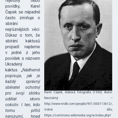
fejetony nebo
povídky, Karel
Čapek se nápadně
často zmiňuje o
sbírání
nejrůznějších věcí.
Důkaz o tom, že
sbírání kaktusů
propadl najdeme
v jedné z jeho
povídek s názvem
Ukradený
kaktus. „
Nádherně
popisuje, jak je
každý správný
sběratel ochotný
Karel Čapek, dobová fotografie (1936) Autor:
pro svoji sbírku
Neznámý –
udělat skoro
http://www.nndb.com/people/951/000113612/,
cokoliv. I ten, kdo
Volné dílo,
tomu příliš
https://commons.wikimedia.org/w/index.php?
nerozumí, hned