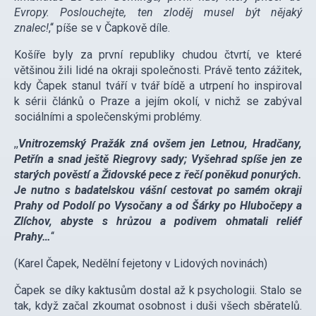
Evropy. Poslouchejte, ten zloděj musel být nějaký
znalec!
,‘‘ píše se v Čapkově díle.
Košíře byly za první republiky chudou čtvrtí, ve které
většinou žili lidé na okraji společnosti. Právě tento zážitek,
kdy Čapek stanul tváří v tvář bídě a utrpení ho inspiroval
k sérii článků o Praze a jejím okolí, v nichž se zabýval
sociálními a společenskými problémy.
,,
Vnitrozemský Pražák zná ovšem jen Letnou, Hradčany,
Petřín a snad ještě Riegrovy sady; Vyšehrad spíše jen ze
starých pověstí a Židovské pece z řečí poněkud ponurých.
Je nutno s badatelskou vášní cestovat po samém okraji
Prahy od Podolí po Vysočany a od Šárky po Hlubočepy a
Zlíchov, abyste s hrůzou a podivem ohmatali reliéf
Prahy…
‘‘
(Karel Čapek, Nedělní fejetony v Lidových novinách)
Čapek se díky kaktusům dostal až k psychologii. Stalo se
tak, když začal zkoumat osobnost i duši všech sběratelů.