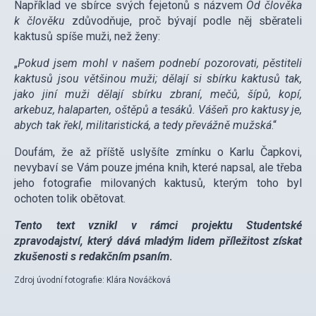
Například ve sbírce svých fejetonů s názvem
Od člověka
k člověku
zdůvodňuje, proč bývají podle něj sběrateli
kaktusů spíše muži, než ženy:
„
Pokud jsem mohl v našem podnebí pozorovati, pěstiteli
kaktusů jsou většinou muži; dělají si sbírku kaktusů tak,
jako jiní muži dělají sbírku zbraní, mečů, šípů, kopí,
arkebuz, halaparten, oštěpů a tesáků. Vášeň pro kaktusy je,
abych tak řekl, militaristická, a tedy převážně mužská
.“
Doufám, že až příště uslyšíte zmínku o Karlu Čapkovi,
nevybaví se Vám pouze jména knih, které napsal, ale třeba
jeho fotografie milovaných kaktusů, kterým toho byl
ochoten tolik obětovat.
Tento text vznikl v rámci projektu Studentské
zpravodajství, který dává mladým lidem příležitost získat
zkušenosti s redakčním psaním
.
Zdroj úvodní fotografie: Klára Nováčková