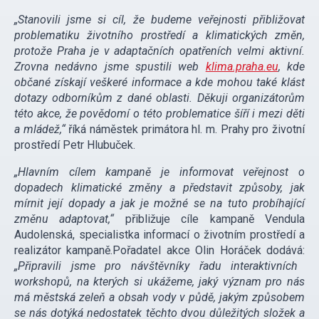
„Stanovili jsme si cíl, že budeme veřejnosti přibližovat
problematiku životního prostředí a klimatických změn,
protože Praha je v adaptačních opatřeních velmi aktivní.
Zrovna nedávno jsme spustili web
klima.praha.eu
, kde
občané získají veškeré informace a kde mohou také klást
dotazy odborníkům z dané oblasti. Děkuji organizátorům
této akce, že povědomí o této problematice šíří i mezi děti
a mládež,“
říká náměstek primátora hl. m. Prahy pro životní
prostředí Petr Hlubuček.
„Hlavním cílem kampaně je informovat veřejnost o
dopadech klimatické změny a představit způsoby, jak
mírnit její dopady a jak je možné se na tuto probíhající
změnu adaptovat,“
přibližuje cíle kampaně Vendula
Audolenská, specialistka informací o životním prostředí a
realizátor kampaně.Pořadatel akce Olin Horáček dodává:
„Připravili jsme pro návštěvníky řadu interaktivních
workshopů, na kterých si ukážeme, jaký význam pro nás
má městská zeleň a obsah vody v půdě, jakým způsobem
se nás dotýká nedostatek těchto dvou důležitých složek a