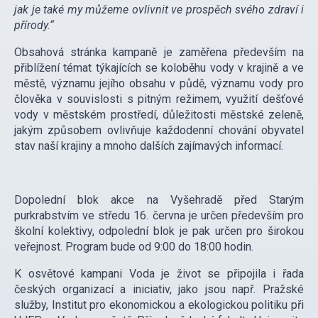
jak je také my můžeme ovlivnit ve prospěch svého zdraví i
přírody.“
Obsahová stránka kampaně je zaměřena především na
přiblížení témat týkajících se koloběhu vody v krajině a ve
městě, významu jejího obsahu v půdě, významu vody pro
člověka v souvislosti s pitným režimem, využití dešťové
vody v městském prostředí, důležitosti městské zeleně,
jakým způsobem ovlivňuje každodenní chování obyvatel
stav naší krajiny a mnoho dalších zajímavých informací.
Dopolední blok akce na Vyšehradě před Starým
purkrabstvím ve středu 16. června je určen především pro
školní kolektivy, odpolední blok je pak určen pro širokou
veřejnost. Program bude od 9:00 do 18:00 hodin.
K osvětové kampani Voda je život se připojila i řada
českých organizací a iniciativ, jako jsou např. Pražské
služby, Institut pro ekonomickou a ekologickou politiku při