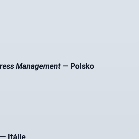
Stress Management
— Polsko
— Itálie