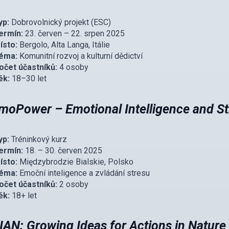
yp:
Dobrovolnický projekt (ESC)
ermín:
23. červen – 22. srpen 2025
ísto:
Bergolo, Alta Langa, Itálie
éma:
Komunitní rozvoj a kulturní dědictví
očet účastníků:
4 osoby
ěk:
18–30 let
moPower – Emotional Intelligence and 
yp:
Tréninkový kurz
ermín:
18. – 30. červen 2025
ísto:
Międzybrodzie Bialskie, Polsko
éma:
Emoční inteligence a zvládání stresu
očet účastníků:
2 osoby
ěk:
18+ let
IAN: Growing Ideas for Actions in Nature