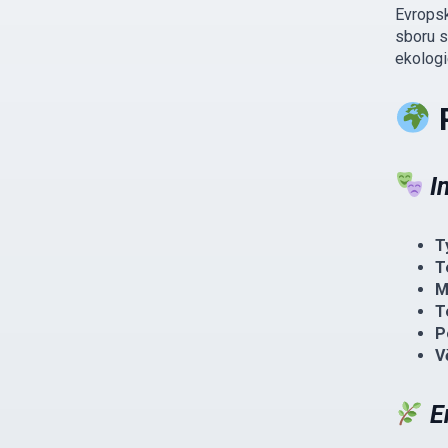
​Evrop
sboru s
ekologi
P
I
T
T
M
T
P
V
E