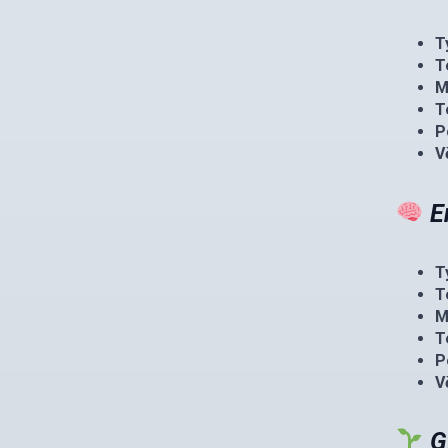
T
T
M
T
P
V
E
T
T
M
T
P
V
G