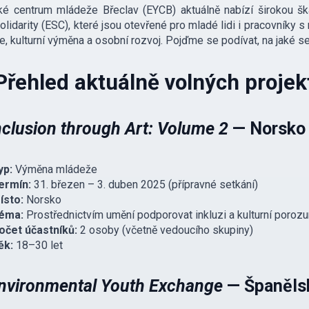
ské centrum mládeže Břeclav (EYCB) aktuálně nabízí širokou 
olidarity (ESC), které jsou otevřené pro mladé lidi i pracovníky s
e, kulturní výměna a osobní rozvoj.​ Pojďme se podívat, na jaké s
řehled aktuálně volných projek
nclusion through Art: Volume 2
— Norsko
yp:
Výměna mládeže
ermín:
31. březen – 3. duben 2025 (přípravné setkání)
ísto:
Norsko
éma:
Prostřednictvím umění podporovat inkluzi a kulturní poroz
očet účastníků:
2 osoby (včetně vedoucího skupiny)
ěk:
18–30 let
nvironmental Youth Exchange
— Španěls