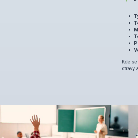
T
T
M
T
P
V
Kde se 
stravy 