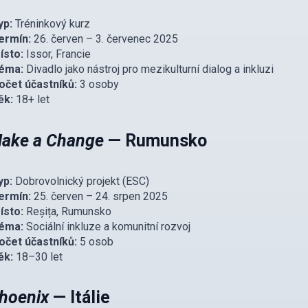
yp:
Tréninkový kurz
ermín:
26. červen – 3. červenec 2025
ísto:
Issor, Francie
éma:
Divadlo jako nástroj pro mezikulturní dialog a inkluzi
očet účastníků:
3 osoby
ěk:
18+ let
ake a Change
— Rumunsko
yp:
Dobrovolnický projekt (ESC)
ermín:
25. červen – 24. srpen 2025
ísto:
Reșița, Rumunsko
éma:
Sociální inkluze a komunitní rozvoj
očet účastníků:
5 osob
ěk:
18–30 let
hoenix
— Itálie