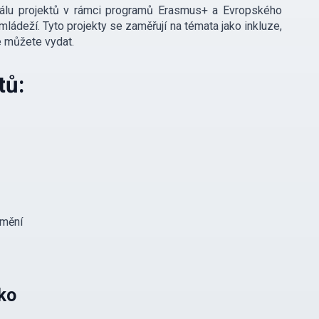
škálu projektů v rámci programů Erasmus+ a Evropského
 mládeží. Tyto projekty se zaměřují na témata jako inkluze,
e můžete vydat.
tů:
umění
ko