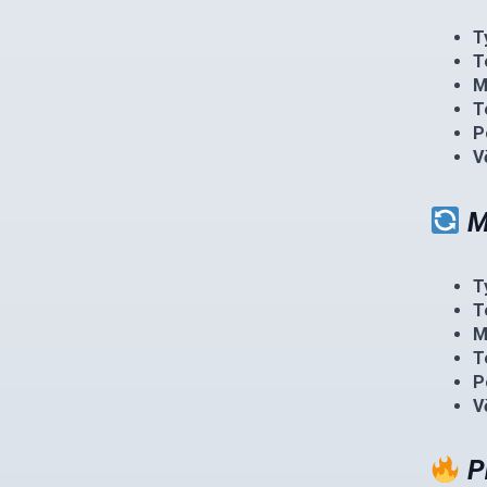
T
T
M
T
P
V
M
T
T
M
T
P
V
P