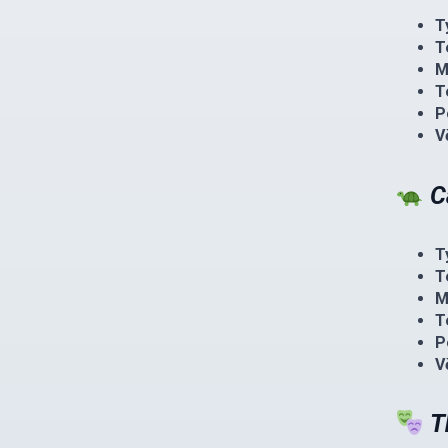
T
T
M
T
P
V
C
T
T
M
T
P
V
T