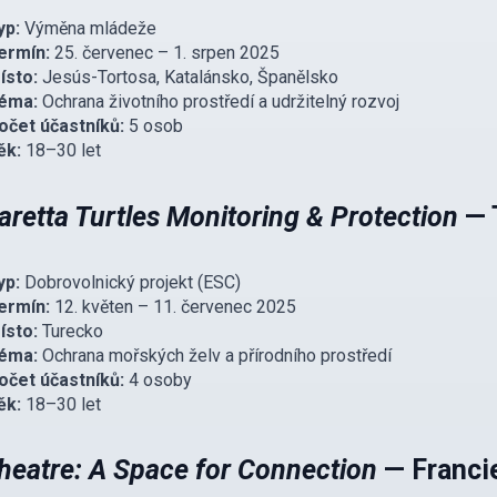
yp:
Výměna mládeže
ermín:
25. červenec – 1. srpen 2025
ísto:
Jesús-Tortosa, Katalánsko, Španělsko
éma:
Ochrana životního prostředí a udržitelný rozvoj
očet účastníků:
5 osob
ěk:
18–30 let
aretta Turtles Monitoring & Protection
— 
yp:
Dobrovolnický projekt (ESC)
ermín:
12. květen – 11. červenec 2025
ísto:
Turecko
éma:
Ochrana mořských želv a přírodního prostředí
očet účastníků:
4 osoby
ěk:
18–30 let
heatre: A Space for Connection
— Franci