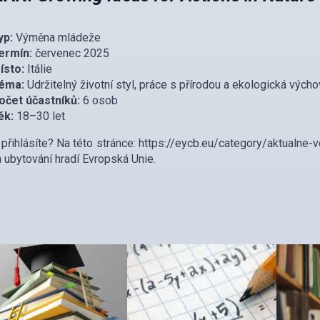
yp:
Výměna mládeže
ermín:
červenec 2025
ísto:
Itálie
éma:
Udržitelný životní styl, práce s přírodou a ekologická vých
očet účastníků:
6 osob
ěk:
18–30 let
přihlásíte? Na této stránce: https://eycb.eu/category/aktualne-vo
a ubytování hradí Evropská Unie.