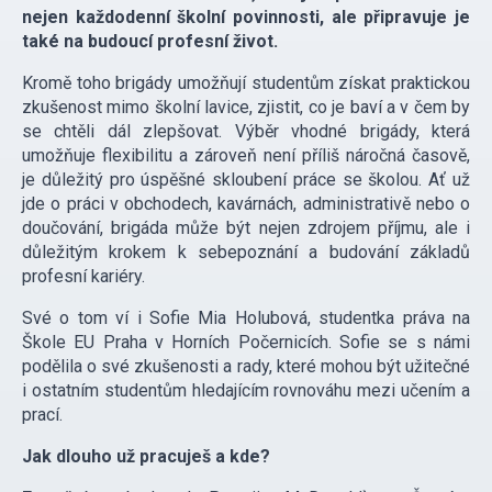
nejen každodenní školní povinnosti, ale připravuje je
také na budoucí profesní život.
Kromě toho brigády umožňují studentům získat praktickou
zkušenost mimo školní lavice, zjistit, co je baví a v čem by
se chtěli dál zlepšovat. Výběr vhodné brigády, která
umožňuje flexibilitu a zároveň není příliš náročná časově,
je důležitý pro úspěšné skloubení práce se školou. Ať už
jde o práci v obchodech, kavárnách, administrativě nebo o
doučování, brigáda může být nejen zdrojem příjmu, ale i
důležitým krokem k sebepoznání a budování základů
profesní kariéry.
Své o tom ví i Sofie Mia Holubová, studentka práva na
Škole EU Praha v Horních Počernicích. Sofie se s námi
podělila o své zkušenosti a rady, které mohou být užitečné
i ostatním studentům hledajícím rovnováhu mezi učením a
prací.
Jak dlouho už pracuješ a kde?