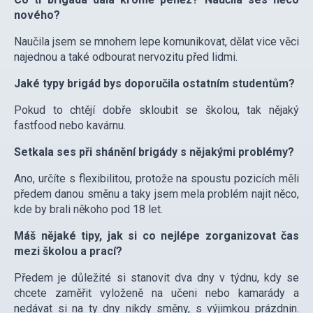
nového?
Naučila jsem se mnohem lepe komunikovat, dělat vice věci
najednou a také odbourat nervozitu před lidmi.
Jaké typy brigád bys doporučila ostatním studentům?
Pokud to chtějí dobře skloubit se školou, tak nějaký
fastfood nebo kavárnu.
Setkala ses při shánění brigády s nějakými problémy?
Ano, určíte s flexibilitou, protože na spoustu pozicích měli
předem danou směnu a taky jsem mela problém najit něco,
kde by brali někoho pod 18 let.
Máš nějaké tipy, jak si co nejlépe zorganizovat čas
mezi školou a prací?
Předem je důležité si stanovit dva dny v týdnu, kdy se
chcete zaměřit vyloženě na učeni nebo kamarády a
nedávat si na ty dny nikdy směny, s výjimkou prázdnin.