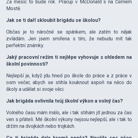
Za měsíc to bude rok. Pracuji v McDonald`s na Černém
Mostě.
Jak se ti daří skloubit brigádu se školou?
Občas je to náročné se spánkem, ale zatím to nějak
zvládám. Jen jsem smířena s tím, že nebudu mít tak
perfektní známky.
Jaký pracovní režim ti nejlépe vyhovuje s ohledem na
školní povinnosti?
Nejlepší je, když jdu hned po škole do práce a z práce v
osm večer, abych se stihla kouknout aspoň na něco do
školy a udělat si svoje věci.
Jak brigáda ovlivnila tvůj školní výkon a volný čas?
Volného času mám málo, ale i tak stihám jít jednou za čas
ven s přáteli. Mé školní výkony nejsou nejlepší, ale i tak to
držím na dvojkách nebo trojkách.
Co ti brigáda dala kromě peněz? Naučila ses něco