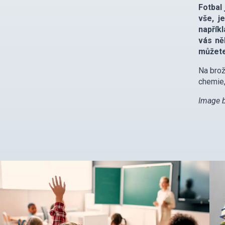
Fotbal 
vše, j
napřík
vás ně
můžete
Na brož
chemie,
Image 