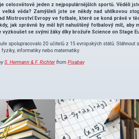
je celosvětově jeden z nejpopulárnějších sportů. Věděli jst
e velká věda? Zamýšleli jste se někdy nad uhlíkovou sto
lad Mistrovství Evropy ve fotbale, které se koná právě v tě
kdy, jak správně by měl být nahuštěný fotbalový míč, aby m
 vyzkoušet se svými žáky díky brožuře Science on Stage Eur
uře spolupracovalo 20 učitelů z 15 evropských států. Stáhnout s
 fyziky, informatiky nebo matematiky.
by
S. Hermann & F. Richter
from
Pixabay