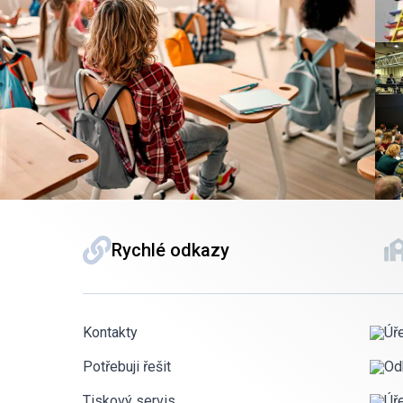
Rychlé odkazy
Kontakty
Úř
Potřebuji řešit
Od
Tiskový servis
Úř