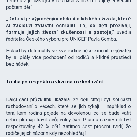
Tento jev je častější v rodinách s nižšími příjmy a větším
počtem dětí.
„Dětství je výjimečným obdobím lidského života, které
si zaslouží zvláštní ochranu. To, co děti prožívají,
formuje jejich životní zkušenosti a postoje,“
uvedla
ředitelka Českého výboru pro UNICEF Pavla Gomba.
Pokud by děti mohly ve své rodině něco změnit, nejčastěji
by si přály více pochopení od rodičů a klidné prostředí
bez hádek.
Touha po respektu a vlivu na rozhodování
Další část průzkumu ukázala, že děti chtějí být součástí
rozhodování o věcech, které se jich týkají – například o
tom, kam rodina pojede na dovolenou, co se bude vařit
nebo jak mají trávit svůj volný čas. Přání a názory cítí být
respektovány 42 % dětí, zatímco šest procent tvrdí, že
rodiče jejich názor nikdy nezohledňují.