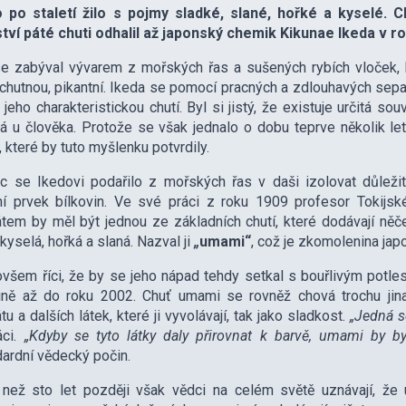
o po staletí žilo s pojmy sladké, slané, hořké a kyselé
tví páté chuti odhalil až japonský chemik Kikunae Ikeda
v r
e zabýval vývarem z mořských řas a sušených rybích vloček, k
 chutnou, pikantní. Ikeda se pomocí pracných a zdlouhavých separ
a jeho charakteristickou chutí. Byl si jistý, že existuje určitá
á u člověka. Protože se však jednalo o dobu teprve několik let
 které by tuto myšlenku potvrdily.
 se Ikedovi podařilo z mořských řas v daši izolovat důležit
í prvek bílkovin. Ve své práci z roku 1909 profesor Tokijské 
tem by měl být jednou ze základních chutí, které dodávají něč
 kyselá, hořká a slaná. Nazval ji
„
umami“
, což je zkomolenina ja
všem říci, že by se jeho nápad tehdy setkal s bouřlivým potles
ině až do roku 2002. Chuť umami se rovněž chová trochu jinak
tu a dalších látek, které ji vyvolávají, tak jako sladkost.
„Jedná s
áci.
„Kdyby se tyto látky daly přirovnat k barvě, umami by by
ardní vědecký počin.
než sto let později však vědci na celém světě uznávají, že u