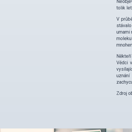
Neobjev
tolik l
V průbě
stávalo
umami r
molekul
mnohem 
Někteří
Vědci v
vysílaj
uznání
zachycu
Zdroj o