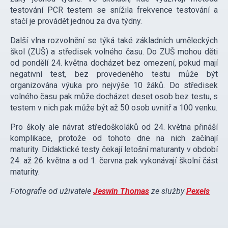
testování PCR testem se snížila frekvence testování a
stačí je provádět jednou za dva týdny.
Další vlna rozvolnění se týká také základních uměleckých
škol (ZUŠ) a středisek volného času. Do ZUŠ mohou děti
od pondělí 24. května docházet bez omezení, pokud mají
negativní test, bez provedeného testu může být
organizována výuka pro nejvýše 10 žáků. Do středisek
volného času pak může docházet deset osob bez testu, s
testem v nich pak může být až 50 osob uvnitř a 100 venku.
Pro školy ale návrat středoškoláků od 24. května přináší
komplikace, protože od tohoto dne na nich začínají
maturity. Didaktické testy čekají letošní maturanty v období
24. až 26. května a od 1. června pak vykonávají školní část
maturity.
Fotografie od uživatele
Jeswin Thomas
ze služby
Pexels