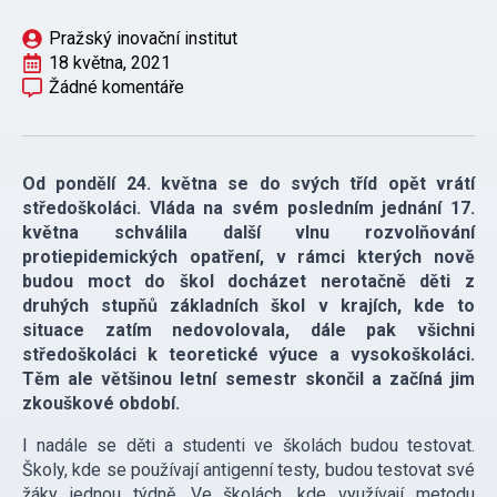
Pražský inovační institut
18 května, 2021
Žádné komentáře
Od pondělí 24. května se do svých tříd opět vrátí
středoškoláci. Vláda na svém posledním jednání 17.
května schválila další vlnu rozvolňování
protiepidemických opatření, v rámci kterých nově
budou moct do škol docházet nerotačně děti z
druhých stupňů základních škol v krajích, kde to
situace zatím nedovolovala, dále pak všichni
středoškoláci k teoretické výuce a vysokoškoláci.
Těm ale většinou letní semestr skončil a začíná jim
zkouškové období.
I nadále se děti a studenti ve školách budou testovat.
Školy, kde se používají antigenní testy, budou testovat své
žáky jednou týdně. Ve školách, kde využívají metodu