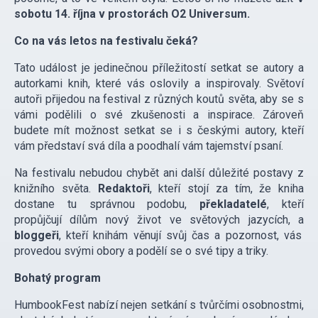
sobotu 14. října v prostorách O2 Universum.
Co na vás letos na festivalu čeká?
Tato událost je jedinečnou příležitostí setkat se autory a
autorkami knih, které vás oslovily a inspirovaly. Světoví
autoři přijedou na festival z různých koutů světa, aby se s
vámi podělili o své zkušenosti a inspirace. Zároveň
budete mít možnost setkat se i s českými autory, kteří
vám představí svá díla a poodhalí vám tajemství psaní.
Na festivalu nebudou chybět ani další důležité postavy z
knižního světa.
Redaktoři
, kteří stojí za tím, že kniha
dostane tu správnou podobu,
překladatelé
, kteří
propůjčují dílům nový život ve světových jazycích, a
bloggeři
, kteří knihám věnují svůj čas a pozornost, vás
provedou svými obory a podělí se o své tipy a triky.
Bohatý program
HumbookFest nabízí nejen setkání s tvůrčími osobnostmi,