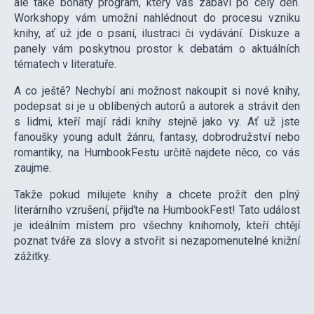
ale také bohatý program, který vás zabaví po celý den.
Workshopy vám umožní nahlédnout do procesu vzniku
knihy, ať už jde o psaní, ilustraci či vydávání. Diskuze a
panely vám poskytnou prostor k debatám o aktuálních
tématech v literatuře.
A co ještě? Nechybí ani možnost nakoupit si nové knihy,
podepsat si je u oblíbených autorů a autorek a strávit den
s lidmi, kteří mají rádi knihy stejně jako vy. Ať už jste
fanoušky young adult žánru, fantasy, dobrodružství nebo
romantiky, na HumbookFestu určitě najdete něco, co vás
zaujme.
Takže pokud milujete knihy a chcete prožít den plný
literárního vzrušení, přijďte na HumbookFest! Tato událost
je ideálním místem pro všechny knihomoly, kteří chtějí
poznat tváře za slovy a stvořit si nezapomenutelné knižní
zážitky.