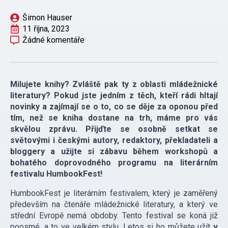
Šimon Hauser
11 října, 2023
Žádné komentáře
Milujete knihy? Zvláště pak ty z oblasti mládežnické
literatury? Pokud jste jedním z těch, kteří rádi hltají
novinky a zajímají se o to, co se děje za oponou před
tím, než se kniha dostane na trh, máme pro vás
skvělou zprávu. Přijďte se osobně setkat se
světovými i českými autory, redaktory, překladateli a
bloggery a užijte si zábavu během workshopů a
bohatého doprovodného programu na literárním
festivalu HumbookFest!
HumbookFest je literárním festivalem, který je zaměřený
především na čtenáře mládežnické literatury, a který ve
střední Evropě nemá obdoby. Tento festival se koná již
poosmé, a to ve velkém stylu. Letos si ho můžete užít
v