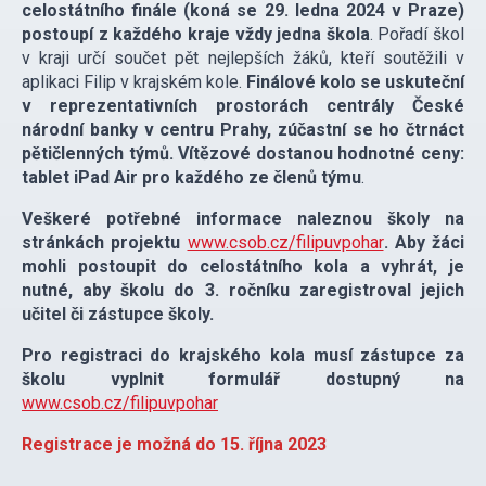
celostátního finále (koná se 29. ledna 2024 v Praze)
postoupí z každého kraje vždy jedna škola
. Pořadí škol
v kraji určí součet pět nejlepších žáků, kteří soutěžili v
aplikaci Filip v krajském kole.
Finálové kolo se uskuteční
v reprezentativních prostorách centrály České
národní banky v centru Prahy, zúčastní se ho čtrnáct
pětičlenných týmů. Vítězové dostanou hodnotné ceny:
tablet iPad Air pro každého ze členů týmu
.
Veškeré potřebné informace naleznou školy na
stránkách projektu
www.csob.cz/filipuvpohar
. Aby žáci
mohli postoupit do celostátního kola a vyhrát, je
nutné, aby školu do 3. ročníku zaregistroval jejich
učitel či zástupce školy.
Pro registraci do krajského kola musí zástupce za
školu vyplnit formulář dostupný na
www.csob.cz/filipuvpohar
Registrace je možná do 15. října 2023