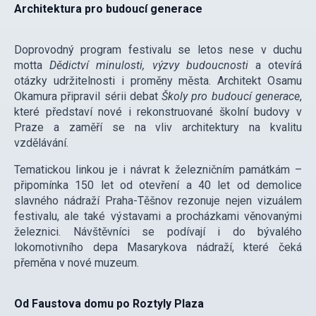
Architektura pro budoucí generace
Doprovodný program festivalu se letos nese v duchu
motta
Dědictví minulosti, výzvy budoucnosti
a otevírá
otázky udržitelnosti i proměny města. Architekt Osamu
Okamura připravil sérii debat
Školy pro budoucí generace
,
které představí nové i rekonstruované školní budovy v
Praze a zaměří se na vliv architektury na kvalitu
vzdělávání.
Tematickou linkou je i návrat k železničním památkám –
připomínka 150 let od otevření a 40 let od demolice
slavného nádraží Praha-Těšnov rezonuje nejen vizuálem
festivalu, ale také výstavami a procházkami věnovanými
železnici. Návštěvníci se podívají i do bývalého
lokomotivního depa Masarykova nádraží, které čeká
přeměna v nové muzeum.
Od Faustova domu po Roztyly Plaza