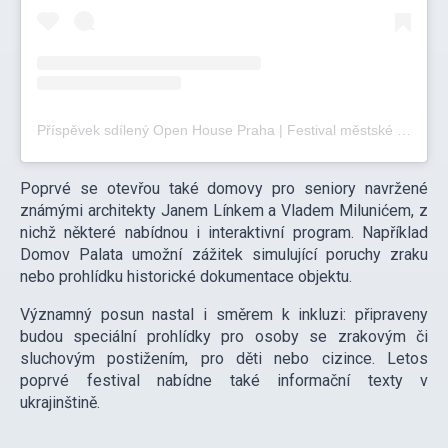
Příspěvek sdílený Open House Praha | Festival městské architektury (@openhousepraha)
Poprvé se otevřou také domovy pro seniory navržené
známými architekty Janem Línkem a Vladem Milunićem, z
nichž některé nabídnou i interaktivní program. Například
Domov Palata umožní zážitek simulující poruchy zraku
nebo prohlídku historické dokumentace objektu.
Významný posun nastal i směrem k inkluzi: připraveny
budou speciální prohlídky pro osoby se zrakovým či
sluchovým postižením, pro děti nebo cizince. Letos
poprvé festival nabídne také informační texty v
ukrajinštině.