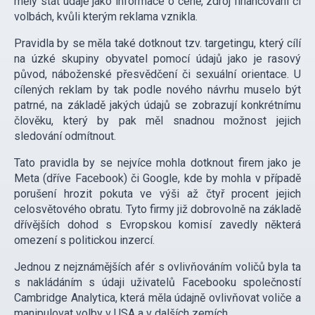
měly stát údaje jako informace o ceně, zdroj financování či
volbách, kvůli kterým reklama vznikla.
Pravidla by se měla také dotknout tzv. targetingu, který cílí
na úzké skupiny obyvatel pomocí údajů jako je rasový
původ, náboženské přesvědčení či sexuální orientace. U
cílených reklam by tak podle nového návrhu muselo být
patrné, na základě jakých údajů se zobrazují konkrétnímu
člověku, který by pak měl snadnou možnost jejich
sledování odmítnout.
Tato pravidla by se nejvíce mohla dotknout firem jako je
Meta (dříve Facebook) či Google, kde by mohla v případě
porušení hrozit pokuta ve výši až čtyř procent jejich
celosvětového obratu. Tyto firmy již dobrovolně na základě
dřívějších dohod s Evropskou komisí zavedly některá
omezení s politickou inzercí.
Jednou z nejznámějších afér s ovlivňováním voličů byla ta
s nakládáním s údaji uživatelů Facebooku společností
Cambridge Analytica, která měla údajně ovlivňovat voliče a
manipulovat volby v USA a v dalších zemích.