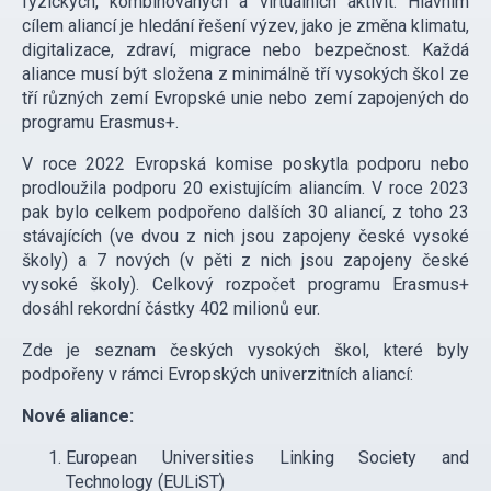
fyzických, kombinovaných a virtuálních aktivit. Hlavním
cílem aliancí je hledání řešení výzev, jako je změna klimatu,
digitalizace, zdraví, migrace nebo bezpečnost. Každá
aliance musí být složena z minimálně tří vysokých škol ze
tří různých zemí Evropské unie nebo zemí zapojených do
programu Erasmus+.
V roce 2022 Evropská komise poskytla podporu nebo
prodloužila podporu 20 existujícím aliancím. V roce 2023
pak bylo celkem podpořeno dalších 30 aliancí, z toho 23
stávajících (ve dvou z nich jsou zapojeny české vysoké
školy) a 7 nových (v pěti z nich jsou zapojeny české
vysoké školy). Celkový rozpočet programu Erasmus+
dosáhl rekordní částky 402 milionů eur.
Zde je seznam českých vysokých škol, které byly
podpořeny v rámci Evropských univerzitních aliancí:
Nové aliance:
European Universities Linking Society and
Technology (EULiST)