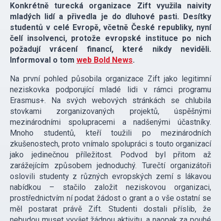
Konkrétně turecká organizace Zift využila naivity
mladých lidí a přivedla je do dluhové pasti. Desítky
studentů v celé Evropě, včetně České republiky, nyní
čelí insolvenci, protože evropské instituce po nich
požadují vrácení financí, které nikdy neviděli.
Informoval o tom
web Bold News
.
Na první pohled působila organizace Zift jako legitimní
neziskovka podporující mladé lidi v rámci programu
Erasmus+. Na svých webových stránkách se chlubila
stovkami zorganizovaných projektů, úspěšnými
mezinárodními spolupracemi a nadšenými účastníky.
Mnoho studentů, kteří toužili po mezinárodních
zkušenostech, proto vnímalo spolupráci s touto organizací
jako jedinečnou příležitost. Podvod byl přitom až
zarážejícím způsobem jednoduchý. Turečtí organizátoři
oslovili studenty z různých evropských zemí s lákavou
nabídkou – stačilo založit neziskovou organizaci,
prostřednictvím ní podat žádost o grant a o vše ostatní se
měl postarat právě Zift. Studenti dostali příslib, že
nebudou muset vyvíjet žádnou aktivitu, a naopak za pouhé