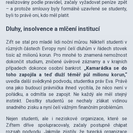
realizovány podle pravidel, začaly vyžadovat peníze zpět
– a protože smlouvy byly formálně uzavřené se studenty,
byli to právě oni, kdo měl platit.
Dluhy, insolvence a mlčení institucí
Zift se stal pro mladé lidi noční můrou. Někteří studenti v
různých částech Evropy nyní čelí dluhům v řádech stovek
tisíc až milionů korun. Pro mnohé to znamená nemožnost
dokončit studium, zničené úvěrové záznamy a v krajních
případech dokonce osobní bankrot.
„Kamarádka se do
toho zapojila a teď dluží téměř půl milionu korun,“
uvedla další svědkyně podvodu, studentka práv Eva. Právě
ona jako budoucí právnička ihned vycítila, že něco není v
pořádku, a odmítla se zapojit. Ne každý ale měl stejný
instinkt. Desítky studentů se nechaly zlákat vidinou
snadného zisku a nyní čelí vážným finančním problémům.
Nejen studenti, ale i neziskové organizace, které se
Ziftem dříve spolupracovaly, začaly postupně chápat
rozsah podvodu. Jakmile zjistily, že turecká organizace