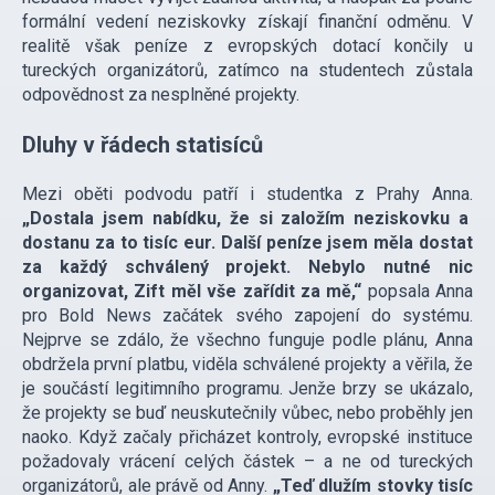
formální vedení neziskovky získají finanční odměnu. V
realitě však peníze z evropských dotací končily u
tureckých organizátorů, zatímco na studentech zůstala
odpovědnost za nesplněné projekty.
Dluhy v řádech statisíců
Mezi oběti podvodu patří i studentka z Prahy Anna.
„Dostala jsem nabídku, že si založím neziskovku a
dostanu za to tisíc eur. Další peníze jsem měla dostat
za každý schválený projekt. Nebylo nutné nic
organizovat, Zift měl vše zařídit za mě,“
popsala Anna
pro Bold News začátek svého zapojení do systému.
Nejprve se zdálo, že všechno funguje podle plánu, Anna
obdržela první platbu, viděla schválené projekty a věřila, že
je součástí legitimního programu. Jenže brzy se ukázalo,
že projekty se buď neuskutečnily vůbec, nebo proběhly jen
naoko. Když začaly přicházet kontroly, evropské instituce
požadovaly vrácení celých částek – a ne od tureckých
organizátorů, ale právě od Anny.
„Teď dlužím stovky tisíc