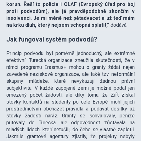
korun. Řeší to policie i OLAF (Evropský úřad pro boj
proti podvodům), ale já pravděpodobně skončím v
insolvenci. Je mi méně než pětadvacet a už teď mám
na krku dluh, který nejsem schopná splatit,“
dodává.
Jak fungoval systém podvodů?
Princip podvodu byl poměrně jednoduchý, ale extrémně
efektivní. Turecká organizace zneužila skutečnosti, že v
rámci programu Erasmus+ mohou o granty žádat nejen
zavedené neziskové organizace, ale také tzv. neformální
skupiny mládeže, které nevykazují žádnou právní
subjektivitu. V každé zapojené zemi je možné podat jen
omezený počet žádostí, ale díky tomu, že Zift získal
stovky kontaktů na studenty po celé Evropě, mohl jejich
prostřednictvím obcházet pravidla a podávat desítky až
stovky žádostí naráz. Granty se schvalovaly, peníze
putovaly do Turecka, ale odpovědnost zůstávala na
mladých lidech, kteří netušili, do čeho se vlastně zapletli.
Jakmile grantové agentury zjistily, že projekty nebyly