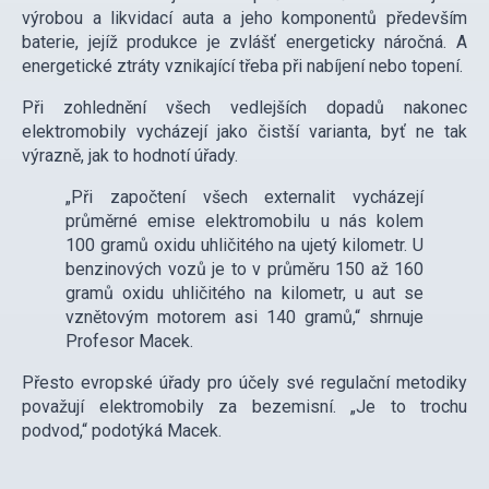
výrobou a likvidací auta a jeho komponentů především
baterie, jejíž produkce je zvlášť energeticky náročná. A
energetické ztráty vznikající třeba při nabíjení nebo topení.
Při zohlednění všech vedlejších dopadů nakonec
elektromobily vycházejí jako čistší varianta, byť ne tak
výrazně, jak to hodnotí úřady.
„Při započtení všech externalit vycházejí
průměrné emise elektromobilu u nás kolem
100 gramů oxidu uhličitého na ujetý kilometr. U
benzinových vozů je to v průměru 150 až 160
gramů oxidu uhličitého na kilometr, u aut se
vznětovým motorem asi 140 gramů,“ shrnuje
Profesor Macek.
Přesto evropské úřady pro účely své regulační metodiky
považují elektromobily za bezemisní. „Je to trochu
podvod,“ podotýká Macek.