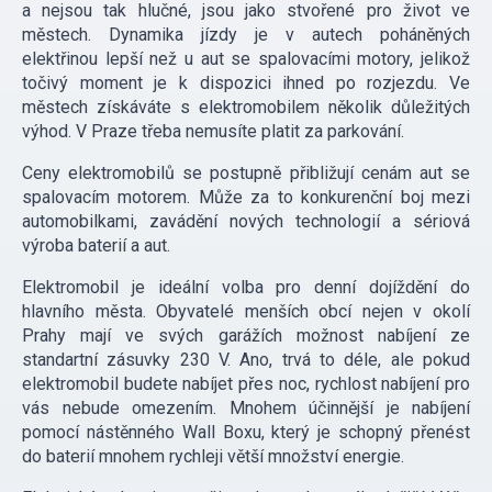
a nejsou tak hlučné, jsou jako stvořené pro život ve
městech. Dynamika jízdy je v autech poháněných
elektřinou lepší než u aut se spalovacími motory, jelikož
točivý moment je k dispozici ihned po rozjezdu. Ve
městech získáváte s elektromobilem několik důležitých
výhod. V Praze třeba nemusíte platit za parkování.
Ceny elektromobilů se postupně přibližují cenám aut se
spalovacím motorem. Může za to konkurenční boj mezi
automobilkami, zavádění nových technologií a sériová
výroba baterií a aut.
Elektromobil je ideální volba pro denní dojíždění do
hlavního města. Obyvatelé menších obcí nejen v okolí
Prahy mají ve svých garážích možnost nabíjení ze
standartní zásuvky 230 V. Ano, trvá to déle, ale pokud
elektromobil budete nabíjet přes noc, rychlost nabíjení pro
vás nebude omezením. Mnohem účinnější je nabíjení
pomocí nástěnného Wall Boxu, který je schopný přenést
do baterií mnohem rychleji větší množství energie.