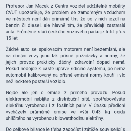
Profesor Jan Macek z Centra vozidel udržitelné mobility
ČVUT upozorňuje, že problém se zamořeným vzduchem
ve městech není dán primárně tím, že se v nich jezdí na
benzin či diesel, ale hlavně tím, že převládají zastaralá
auta. Průměrné stáří českého vozového parku je totiž přes
15 let.
Žádné auto se spalovacím motorem není bezemisní, ale
na dnešní vozy jsou tak přísné požadavky a normy, že
jejich provoz prakticky žádný zdravotní dopad nemá.
Pokud nedojde k časté úpravě řídicího systému, po němž
automobil kalibrovaný na přísné emisní normy kouří i víc
než leckteré postarší vozidlo.
Nejde ale jen o emise z přímého provozu. Pokud
elektromobil nabíjíte z distribuční sítě, spotřebováváte
elektřinu vyrobenou i z fosilních paliv. V Česku předloni
vycházely průměrné emise ve výši 0,43 kg oxidu
uhličitého na vyrobenou kilowatthodinu elektřiny.
Do celkové bilance je třeba započíst i zátěže související s