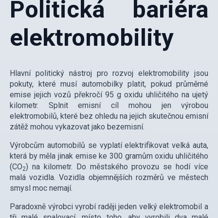
Politická bariéra
elektromobility
Hlavní politický nástroj pro rozvoj elektromobility jsou
pokuty, které musí automobilky platit, pokud průměrné
emise jejich vozů překročí 95 g oxidu uhličitého na ujetý
kilometr. Splnit emisní cíl mohou jen výrobou
elektromobilů, které bez ohledu na jejich skutečnou emisní
zátěž mohou vykazovat jako bezemisní.
Výrobcům automobilů se vyplatí elektrifikovat velká auta,
která by měla jinak emise ke 300 gramům oxidu uhličitého
(CO
) na kilometr. Do městského provozu se hodí více
2
malá vozidla. Vozidla objemnějších rozměrů ve městech
smysl moc nemají.
Paradoxně výrobci vyrobí raději jeden velký elektromobil a
tři malé spalovací, místo toho, aby vyrobili dva malé