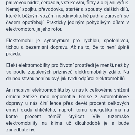
palivovou nádrž, čerpadla, vstřikování, filtry a olej ani výfuk.
Nemají spojku, převodovku, startér a spousty dalších dílů,
které k běžným vozům neodmyslitelně patří a zároveň se
časem opotřebují. Prakticky jediným pohyblivým dílem v
elektromotoru je jeho rotor.
Elektromobil je synonymum pro rychlou, spolehlivou,
tichou a bezemisní dopravu. Až na to, že to není úplně
pravda.
Efekt elektromobility pro životní prostředí je menší, než by
se podle zapálených příznivců elektromobility zdálo. Na
druhou stranu není nulový, jak tvrdí odpůrci elektromobilů.
Ani masivní elektromobilita by u nás k celkovému snížení
emisní zátěže moc nepomohla. Emise z automobilové
dopravy u nás činí lehce přes devět procent celkových
emisí oxidu uhličitého, naproti tomu energetika má na
kontě procent téměř čtyřicet. Vliv tuzemské
elektromobility na klima už dlouhodobě je a bude
zanedbatelný.