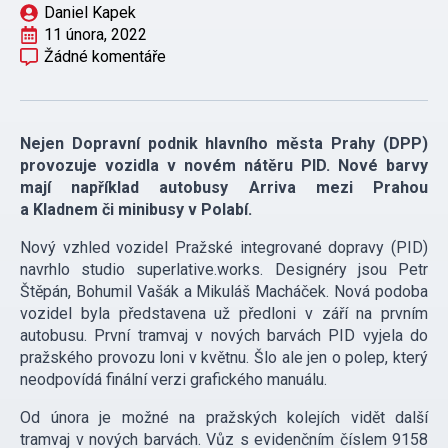
Daniel Kapek
11 února, 2022
Žádné komentáře
Nejen Dopravní podnik hlavního města Prahy (DPP)
provozuje vozidla v novém nátěru PID. Nové barvy
mají například autobusy Arriva mezi Prahou
a Kladnem či minibusy v Polabí.
Nový vzhled vozidel Pražské integrované dopravy (PID)
navrhlo studio superlative.works. Designéry jsou Petr
Štěpán, Bohumil Vašák a Mikuláš Macháček. Nová podoba
vozidel byla představena už předloni v září na prvním
autobusu. První tramvaj v nových barvách PID vyjela do
pražského provozu loni v květnu. Šlo ale jen o polep, který
neodpovídá finální verzi grafického manuálu.
Od února je možné na pražských kolejích vidět další
tramvaj v nových barvách. Vůz s evidenčním číslem 9158