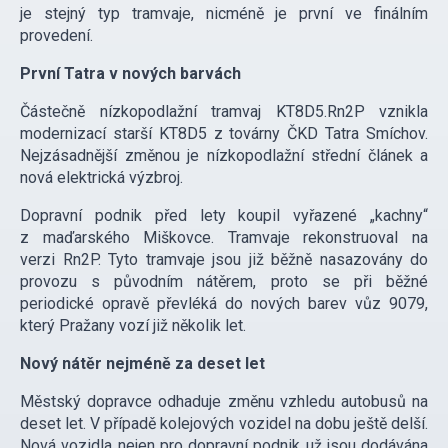
je stejný typ tramvaje, nicméně je první ve finálním
provedení.
První Tatra v nových barvách
Částečně nízkopodlažní tramvaj KT8D5.Rn2P vznikla
modernizací starší KT8D5 z továrny ČKD Tatra Smíchov.
Nejzásadnější změnou je nízkopodlažní střední článek a
nová elektrická výzbroj.
Dopravní podnik před lety koupil vyřazené „kachny“
z maďarského Miškovce. Tramvaje rekonstruoval na
verzi Rn2P. Tyto tramvaje jsou již běžně nasazovány do
provozu s původním nátěrem, proto se při běžné
periodické opravě převléká do nových barev vůz 9079,
který Pražany vozí již několik let.
Nový nátěr
nejméně za
deset let
Městský dopravce odhaduje změnu vzhledu autobusů na
deset let. V případě kolejových vozidel na dobu ještě delší.
Nová vozidla nejen pro dopravní podnik už jsou dodávána