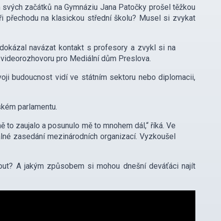
 svých začátků na Gymnáziu Jana Patočky prošel těžkou
při přechodu na klasickou střední školu? Musel si zvykat
 dokázal navázat kontakt s profesory a zvykl si na
e videorozhovoru pro Mediální dům Preslova.
voji budoucnost vidí ve státním sektoru nebo diplomacii,
ském parlamentu.
ě to zaujalo a posunulo mě to mnohem dál,“ říká. Ve
eálné zasedání mezinárodních organizací. Vyzkoušel
nout? A jakým způsobem si mohou dnešní deváťáci najít