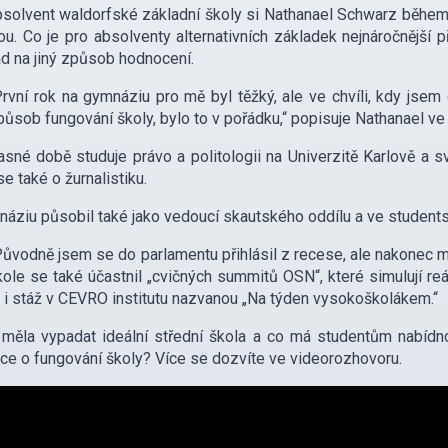
solvent waldorfské základní školy si Nathanael Schwarz během
u. Co je pro absolventy alternativních základek nejnáročnější 
ad na jiný způsob hodnocení.
První rok na gymnáziu pro mě byl těžký, ale ve chvíli, kdy jsem
působ fungování školy, bylo to v pořádku,“ popisuje Nathanael v
sné době studuje právo a politologii na Univerzitě Karlově a s
se také o žurnalistiku.
áziu působil také jako vedoucí skautského oddílu a ve student
Původně jsem se do parlamentu přihlásil z recese, ale nakonec m
kole se také účastnil „cvičných summitů OSN“, které simulují r
i i stáž v CEVRO institutu nazvanou „Na týden vysokoškolákem.“
 měla vypadat ideální střední škola a co má studentům nabíd
ce o fungování školy? Více se dozvíte ve videorozhovoru.