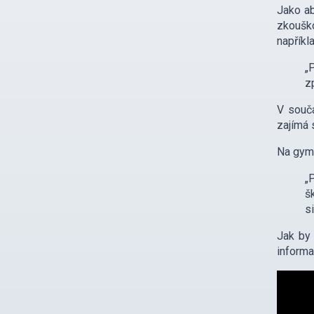
Jako ab
zkouško
napříkl
„
z
V souča
zajímá 
Na gymn
„
š
s
Jak by
informa