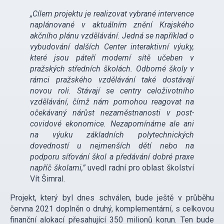
„Cílem projektu je realizovat vybrané intervence
naplánované v aktuálním znění Krajského
akčního plánu vzdělávání. Jedná se například o
vybudování dalších Center interaktivní výuky,
které jsou páteří moderní sítě učeben v
pražských středních školách. Odborné školy v
rámci pražského vzdělávání také dostávají
novou roli. Stávají se centry celoživotního
vzdělávání, čímž nám pomohou reagovat na
očekávaný nárůst nezaměstnanosti v post-
covidové ekonomice. Nezapomínáme ale ani
na výuku základních polytechnických
dovedností u nejmenších dětí nebo na
podporu síťování škol a předávání dobré praxe
napříč školami,”
uvedl radní pro oblast školství
Vít Šimral.
Projekt, který byl dnes schválen, bude ještě v průběhu
června 2021 doplněn o druhý, komplementární, s celkovou
finanční alokací přesahující 350 milionů korun. Ten bude