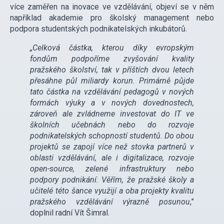
více zaměřen na inovace ve vzdělávání, objeví se v něm
například akademie pro školský management nebo
podpora studentských podnikatelských inkubátorů.
„Celková částka, kterou díky evropským
fondům podpoříme zvyšování kvality
pražského školství, tak v příštích dvou letech
přesáhne půl miliardy korun. Primárně půjde
tato částka na vzdělávání pedagogů v nových
formách výuky a v nových dovednostech,
zároveň ale zvládneme investovat do IT ve
školních učebnách nebo do rozvoje
podnikatelských schopností studentů. Do obou
projektů se zapojí více než stovka partnerů v
oblasti vzdělávání, ale i digitalizace, rozvoje
open-source, zelené infrastruktury nebo
podpory podnikání. Věřím, že pražské školy a
učitelé této šance využijí a oba projekty kvalitu
pražského vzdělávání výrazně posunou
,”
doplnil radní Vít Šimral.